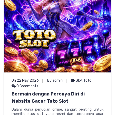
On 22 May 2026
By admin
Slot Toto
0 Comments
Bermain dengan Percaya Diri di
Website Gacor Toto Slot
Dalam dunia perjudian online, sangat penting untuk
memilih situs slot yang resmi dan terpercaya agar