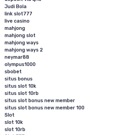
Judi Bola
link slot777
live casino
mahjong
mahjong slot
mahjong ways
mahjong ways 2
neymar88
olympus1000
sbobet
situs bonus
situs slot 10k
situs slot 10rb
situs slot bonus new member
situs slot bonus new member 100
Slot
slot 10k
slot 10rb