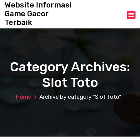
S
Website Informasi
k
Game Gacor
i
Terbaik
p
t
o
c
o
n
Category Archives:
t
e
Slot Toto
n
t
Home
Archive by category "Slot Toto"