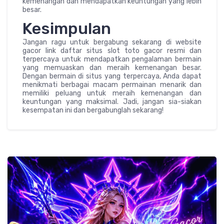
kemenangan dan mendapatkan keuntungan yang lebih
besar.
Kesimpulan
Jangan ragu untuk bergabung sekarang di website
gacor link daftar situs slot toto gacor resmi dan
terpercaya untuk mendapatkan pengalaman bermain
yang memuaskan dan meraih kemenangan besar.
Dengan bermain di situs yang terpercaya, Anda dapat
menikmati berbagai macam permainan menarik dan
memiliki peluang untuk meraih kemenangan dan
keuntungan yang maksimal. Jadi, jangan sia-siakan
kesempatan ini dan bergabunglah sekarang!