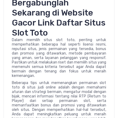
Bergabunglah
Sekarang di Website
Gacor Link Daftar Situs
Slot Toto
Dalam memilih situs slot toto, penting untuk
memperhatikan beberapa hal seperti lisensi resmi,
reputasi situs, jenis permainan yang tersedia, bonus
dan promosi yang ditawarkan, metode pembayaran
yang aman, serta layanan pelanggan yang responsif.
Pastikan untuk melakukan riset dan memilih situs yang
memenuhi semua kriteria tersebut agar Anda dapat
bermain dengan tenang dan fokus untuk meraih
kemenangan.
Beberapa tips untuk memenangkan permainan slot
toto di situs judi online adalah dengan memahami
aturan dan strategi bermain, mengatur modal dengan
bijak, mencari informasi tentang nilai RTP (Return to
Player) dari setiap permainan slot, serta
memanfaatkan bonus dan promosi yang ditawarkan
oleh situs. Dengan memperhatikan hal-hal tersebut,
Anda dapat meningkatkan peluang untuk meraih