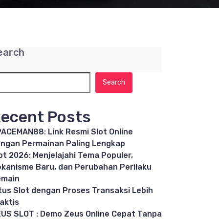
earch
Search
ecent Posts
ACEMAN88: Link Resmi Slot Online
ngan Permainan Paling Lengkap
ot 2026: Menjelajahi Tema Populer,
kanisme Baru, dan Perubahan Perilaku
emain
tus Slot dengan Proses Transaksi Lebih
aktis
US SLOT : Demo Zeus Online Cepat Tanpa