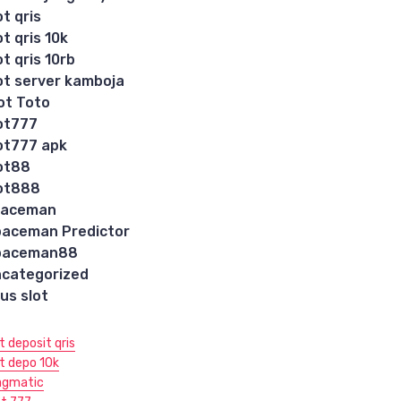
ot qris
ot qris 10k
ot qris 10rb
ot server kamboja
ot Toto
ot777
ot777 apk
ot88
ot888
paceman
aceman Predictor
paceman88
categorized
us slot
t deposit qris
ot depo 10k
agmatic