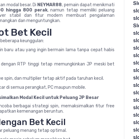
Sl
kan modal besar. Di
NEYMAR88
, pemain dapat menikmati
200 hingga 800 perak
, namun tetap memiliki peluang
sl
rver stabil dan fitur modern membuat pengalaman
sl
enangkan dan menguntungkan.
Sl
t Bet Kecil
sl
sl
 beberapa keunggulan:
sl
n baru atau yang ingin bermain lama tanpa cepat habis
sl
sl
t dengan RTP tinggi tetap memungkinkan JP meski bet
sl
sl
ree spin, dan multiplier tetap aktif pada taruhan kecil.
sl
ncar di semua perangkat, PC maupun mobile.
sl
simalkan Modal Kecil untuk Peluang JP Besar
sl
coba berbagai strategi spin, memaksimalkan fitur free
sl
dapatkan kemenangan beruntun.
sl
engan Bet Kecil
sl
sl
r peluang menang tetap optimal.
sl