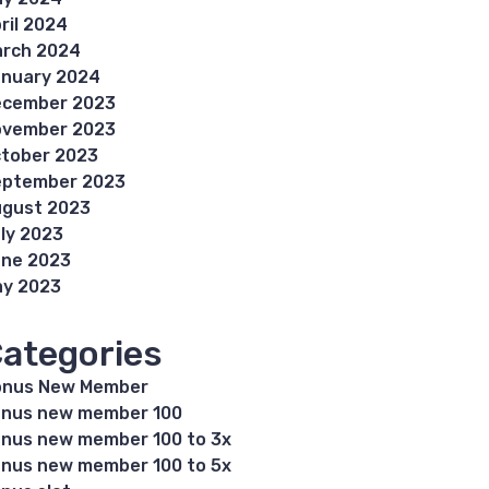
ril 2024
rch 2024
nuary 2024
ecember 2023
ovember 2023
tober 2023
eptember 2023
gust 2023
ly 2023
ne 2023
y 2023
ategories
onus New Member
nus new member 100
nus new member 100 to 3x
nus new member 100 to 5x