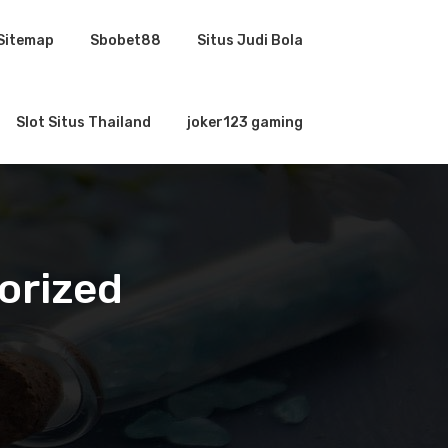
Sitemap
Sbobet88
Situs Judi Bola
Slot Situs Thailand
joker123 gaming
orized