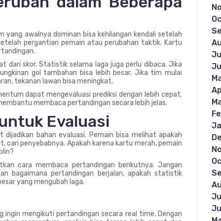
rubah dalam Beberapa
N
Oc
S
 yang awalnya dominan bisa kehilangan kendali setelah
Au
setelah pergantian pemain atau perubahan taktik. Kartu
rtandingan.
Ju
t dari skor. Statistik selama laga juga perlu dibaca. Jika
Ju
ngkinan gol tambahan bisa lebih besar. Jika tim mulai
Ma
aran, tekanan lawan bisa meningkat.
Ap
ntum dapat mengevaluasi prediksi dengan lebih cepat.
Ma
e membantu membaca pertandingan secara lebih jelas.
Fe
 untuk Evaluasi
Ja
at dijadikan bahan evaluasi. Pemain bisa melihat apakah
D
set, cari penyebabnya. Apakah karena kartu merah, pemain
N
plin?
Oc
katkan cara membaca pertandingan berikutnya. Jangan
S
an bagaimana pertandingan berjalan, apakah statistik
 besar yang mengubah laga.
Au
Ju
Ju
 ingin mengikuti pertandingan secara real time. Dengan
Ma