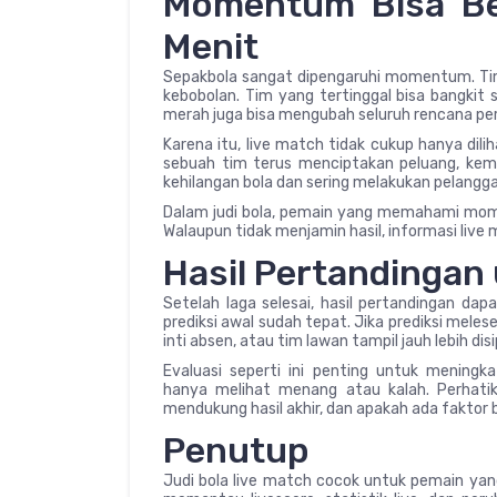
Momentum Bisa Be
Menit
Sepakbola sangat dipengaruhi momentum. Tim
kebobolan. Tim yang tertinggal bisa bangkit 
merah juga bisa mengubah seluruh rencana pe
Karena itu, live match tidak cukup hanya diliha
sebuah tim terus menciptakan peluang, kemu
kehilangan bola dan sering melakukan pelangg
Dalam judi bola, pemain yang memahami mome
Walaupun tidak menjamin hasil, informasi liv
Hasil Pertandingan
Setelah laga selesai, hasil pertandingan dap
prediksi awal sudah tepat. Jika prediksi mele
inti absen, atau tim lawan tampil jauh lebih disi
Evaluasi seperti ini penting untuk mening
hanya melihat menang atau kalah. Perhatik
mendukung hasil akhir, dan apakah ada faktor
Penutup
Judi bola live match cocok untuk pemain yang