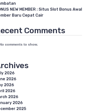
ambatan
NUS NEW MEMBER : Situs Slot Bonus Awal
mber Baru Cepat Cair
ecent Comments
No comments to show.
rchives
ly 2026
ne 2026
y 2026
ril 2026
rch 2026
nuary 2026
ecember 2025