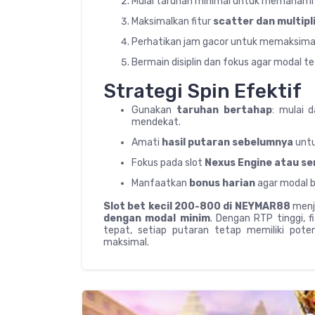
Mulai taruhan minimal untuk memahami 
Maksimalkan fitur
scatter dan multipl
Perhatikan jam gacor untuk memaksima
Bermain disiplin dan fokus agar modal t
Strategi Spin Efektif
Gunakan
taruhan bertahap
: mulai 
mendekat.
Amati
hasil putaran sebelumnya
untu
Fokus pada slot
Nexus Engine atau se
Manfaatkan
bonus harian
agar modal b
Slot bet kecil 200-800 di NEYMAR88
menja
dengan modal minim
. Dengan RTP tinggi, f
tepat, setiap putaran tetap memiliki po
maksimal.