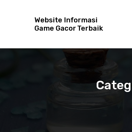
S
k
i
Website Informasi
p
Game Gacor Terbaik
t
o
c
o
n
t
e
n
Categ
t