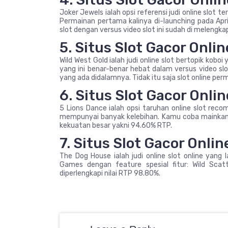
Joker Jewels ialah opsi referensi judi online slot te
Permainan pertama kalinya di-launching pada Apri
slot dengan versus video slot ini sudah di melengk
5. Situs Slot Gacor Onli
Wild West Gold ialah judi online slot bertopik kob
yang ini benar-benar hebat dalam versus video slot
yang ada didalamnya. Tidak itu saja slot online perm
6. Situs Slot Gacor Onli
5 Lions Dance ialah opsi taruhan online slot rec
mempunyai banyak kelebihan. Kamu coba mainkan g
kekuatan besar yakni 94.60% RTP.
7. Situs Slot Gacor Onli
The Dog House ialah judi online slot online yang 
Games dengan feature spesial fitur: Wild Sca
diperlengkapi nilai RTP 98.80%.