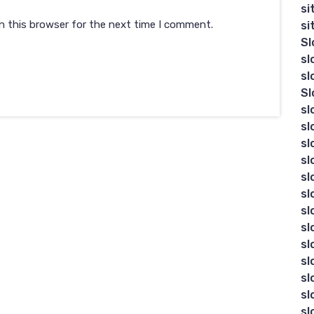
si
n this browser for the next time I comment.
si
Sl
sl
sl
Sl
sl
sl
sl
sl
sl
sl
sl
sl
sl
sl
sl
sl
sl