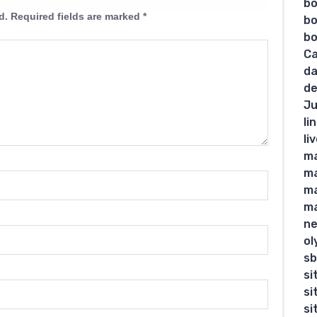
bo
d.
Required fields are marked
*
bo
bo
Ca
da
de
Ju
li
li
m
ma
ma
ma
n
ol
sb
si
si
si