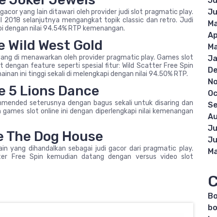
Ju
Ju
rgacor yang lain ditawari oleh provider judi slot pragmatic play.
l 2018 selanjutnya mengangkat topik classic dan retro. Judi
Ma
api dengan nilai 94.54% RTP kemenangan.
Ap
ne Wild West Gold
Ma
oi yang di menawarkan oleh provider pragmatic play. Games slot
Ja
 dengan feature seperti spesial fitur: Wild Scatter Free Spin
D
ainan ini tinggi sekali di melengkapi dengan nilai 94.50% RTP.
N
ne 5 Lions Dance
Oc
ommended seterusnya dengan bagus sekali untuk disaring dan
S
ames slot online ini dengan diperlengkapi nilai kemenangan
Au
Ju
ne The Dog House
Ju
lain yang dihandalkan sebagai judi gacor dari pragmatic play.
Ma
tter Free Spin kemudian datang dengan versus video slot
C
B
bo