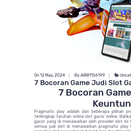
On 12 May, 2024
By Ai881156199
Uncat
7 Bocoran Game Judi Slot G
7 Bocoran Game 
Keuntun
Pragmatic play adalah dari beberapa pilihan pr
terlengkap taruhan online slot gacor online. Bahk
gacor yang di menawarkan oleh provider slot ini 
semua judi slot di menawarkan pragmatic play