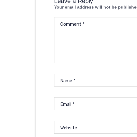
Leave a Reply
Your email address will not be publishe
Comment
*
Name
*
Email
*
Website