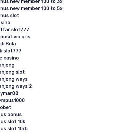
nus new member 100 to 3x
nus new member 100 to 5x
nus slot
sino
ftar slot777
posit via qris
di Bola
nk slot777
ve casino
ahjong
hjong slot
hjong ways
hjong ways 2
eymar88
ympus1000
obet
tus bonus
tus slot 10k
tus slot 10rb