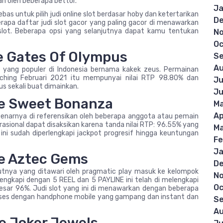
an oleh beberapa bettor.
Ja
as untuk pilih judi online slot berdasar hoby dan ketertarikan
D
erapa daftar judi slot gacor yang paling gacor di menawarkan
ot. Beberapa opsi yang selanjutnya dapat kamu tentukan
N
Oc
ne Gates Of Olympus
S
Au
r yang populer di Indonesia bernama kakek zeus. Permainan
nching Februari 2021 itu mempunyai nilai RTP 98.80% dan
Ju
gus sekali buat dimainkan.
Ju
ine Sweet Bonanza
Ma
Ap
enarnya di referensikan oleh beberapa anggota atau pemain
 rasional dapat disaksikan karena tanda nilai RTP: 96.55% yang
Ma
 ini sudah diperlengkapi jackpot progresif hingga keuntungan
Fe
Ja
ne Aztec Gems
D
jutnya yang ditawari oleh pragmatic play masuk ke kelompok
N
engkapi dengan 5 REEL dan 5 PAYLINE ini telah di melengkapi
Oc
esar 96%. Judi slot yang ini di menawarkan dengan beberapa
kses dengan handphone mobile yang gampang dan instant dan
S
Au
ne Joker Jewels