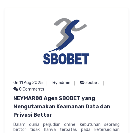
On 11 Aug 2025
By admin
sbobet
0 Comments
NEYMAR88 Agen SBOBET yang
Mengutamakan Keamanan Data dan
Privasi Bettor
Dalam dunia perjudian online, kebutuhan seorang
bettor tidak hanya terbatas pada ketersediaan