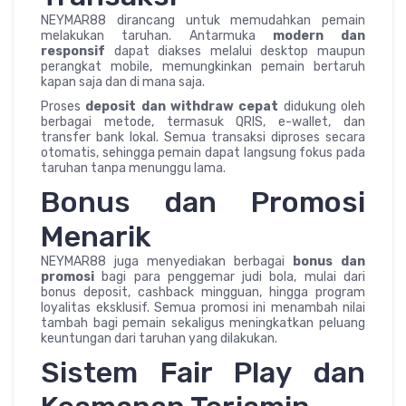
NEYMAR88 dirancang untuk memudahkan pemain
melakukan taruhan. Antarmuka
modern dan
responsif
dapat diakses melalui desktop maupun
perangkat mobile, memungkinkan pemain bertaruh
kapan saja dan di mana saja.
Proses
deposit dan withdraw cepat
didukung oleh
berbagai metode, termasuk QRIS, e-wallet, dan
transfer bank lokal. Semua transaksi diproses secara
otomatis, sehingga pemain dapat langsung fokus pada
taruhan tanpa menunggu lama.
Bonus dan Promosi
Menarik
NEYMAR88 juga menyediakan berbagai
bonus dan
promosi
bagi para penggemar judi bola, mulai dari
bonus deposit, cashback mingguan, hingga program
loyalitas eksklusif. Semua promosi ini menambah nilai
tambah bagi pemain sekaligus meningkatkan peluang
keuntungan dari taruhan yang dilakukan.
Sistem Fair Play dan