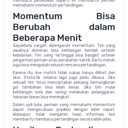
membaca perbedaan seperti ini membantu pemain
memahami momentum pertandingan.
Momentum Bisa
Berubah dalam
Beberapa Menit
Sepakbola sangat dipengaruhi momentum. Tim yang
awalnya dominan bisa kehilangan kendali setelah
kebobolan. Tim yang tertinggal bisa bangkit setelah
pergantian pemain atau perubahan taktik. Kartu merah
juga bisa mengubah seluruh rencana pertandingan.
Karena itu, live match tidak cukup hanya dilihat dari
skor. Statistik selama laga juga perlu dibaca. Jika
sebuah tim terus menciptakan peluang, kemungkinan
gol tambahan bisa lebih besar. Jika tim mulai
kehilangan bola dan sering melakukan pelanggaran,
tekanan lawan bisa meningkat.
Dalam judi bola, pemain yang memahami momentum
dapat mengevaluasi prediksi dengan lebih cepat.
Walaupun tidak menjamin hasil, informasi live
membantu membaca pertandingan secara lebih jelas.