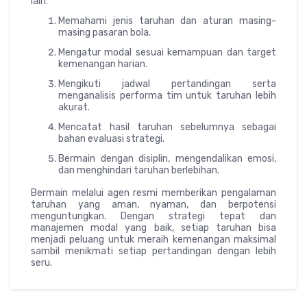
lain:
Memahami jenis taruhan dan aturan masing-
masing pasaran bola.
Mengatur modal sesuai kemampuan dan target
kemenangan harian.
Mengikuti jadwal pertandingan serta
menganalisis performa tim untuk taruhan lebih
akurat.
Mencatat hasil taruhan sebelumnya sebagai
bahan evaluasi strategi.
Bermain dengan disiplin, mengendalikan emosi,
dan menghindari taruhan berlebihan.
Bermain melalui agen resmi memberikan pengalaman
taruhan yang aman, nyaman, dan berpotensi
menguntungkan. Dengan strategi tepat dan
manajemen modal yang baik, setiap taruhan bisa
menjadi peluang untuk meraih kemenangan maksimal
sambil menikmati setiap pertandingan dengan lebih
seru.