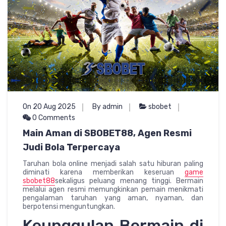
On 20 Aug 2025
By admin
sbobet
0 Comments
Main Aman di SBOBET88, Agen Resmi
Judi Bola Terpercaya
Taruhan bola online menjadi salah satu hiburan paling
diminati karena memberikan keseruan
game
sbobet88
sekaligus peluang menang tinggi. Bermain
melalui agen resmi memungkinkan pemain menikmati
pengalaman taruhan yang aman, nyaman, dan
berpotensi menguntungkan.
Keunggulan Bermain di