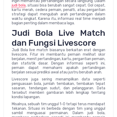
ingin memantau pertandingan secara langsung. Dalam
judi bola
, situasi bisa berubah sangat cepat. Gol cepat,
kartu merah, cedera pemain, penalti, atau pergantian
strategi dapat mengubah arah pertandingan dalam
waktu singkat. Karena itu, informasi real time menjadi
bagian penting dalam membaca laga.
Judi Bola Live Match
dan Fungsi Livescore
Judi Bola live match biasanya berkaitan erat dengan
livescore. Fitur ini membantu pemain melihat skor
berjalan, menit pertandingan, kartu, pergantian pemain,
dan statistik dasar. Dengan informasi seperti ini,
pemain dapat memahami apakah pertandingan
berjalan sesuai prediksi awal atau justru berubah arah.
Livescore juga sering menampilkan data seperti
penguasaan bola, jumlah tembakan, tembakan tepat
sasaran, tendangan sudut, dan pelanggaran. Data
tersebut memberi gambaran lebih lengkap tentang
kondisi lapangan.
Misalnya, sebuah tim unggul 1-0 tetapi terus mendapat
tekanan. Situasi ini berbeda dengan tim yang unggul
sambil menguasai permainan. Dalam judi bola,