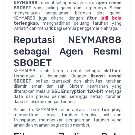
NEYMAR88
muncul sebagai salah satu
agen resmi
SBOBET
yang paling gacor dan terpercaya. Selain
menyediakan pengalaman bermain slot gacor,
NEYMAR88 juga dikenal dengan
fitur
judi bola
terlengkap
, menghadirkan peluang taruhan yang
variatif dan menarik bagi semua penggemar olahraga.
Reputasi NEYMAR88
sebagai Agen Resmi
SBOBET
NEYMAR88 telah lama dikenal sebagai platform
terpercaya di Indonesia. Dengan
lisensi resmi
SBOBET
, setiap transaksi dan aktivitas taruhan
dijamin aman dan sah. Sistem keamanan yang
diterapkan melalui
SSL Encryption 128-bit
menjaga
data dan privasi pemain, sehingga setiap taruhan
dapat dilakukan dengan tenang.
Selain itu, NEYMAR88 menerapkan sistem
fair play
,
memastikan semua taruhan berjalan adil dan
transparan, memberikan pengalaman taruhan yang
aman dan nyaman bagi setiap member.