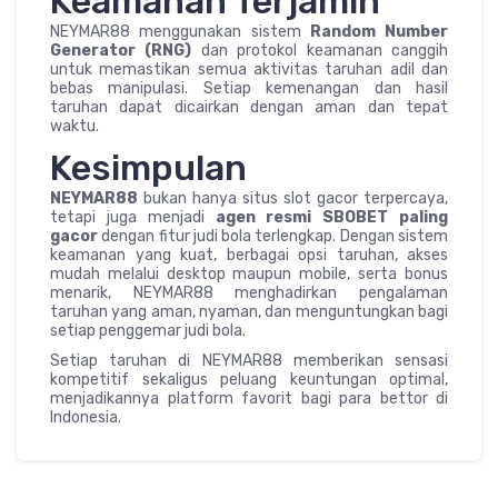
Keamanan Terjamin
NEYMAR88 menggunakan sistem
Random Number
Generator (RNG)
dan protokol keamanan canggih
untuk memastikan semua aktivitas taruhan adil dan
bebas manipulasi. Setiap kemenangan dan hasil
taruhan dapat dicairkan dengan aman dan tepat
waktu.
Kesimpulan
NEYMAR88
bukan hanya situs slot gacor terpercaya,
tetapi juga menjadi
agen resmi SBOBET paling
gacor
dengan fitur judi bola terlengkap. Dengan sistem
keamanan yang kuat, berbagai opsi taruhan, akses
mudah melalui desktop maupun mobile, serta bonus
menarik, NEYMAR88 menghadirkan pengalaman
taruhan yang aman, nyaman, dan menguntungkan bagi
setiap penggemar judi bola.
Setiap taruhan di NEYMAR88 memberikan sensasi
kompetitif sekaligus peluang keuntungan optimal,
menjadikannya platform favorit bagi para bettor di
Indonesia.