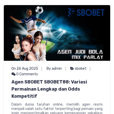
On 26 Aug 2025
By admin
sbobet
0 Comments
Agen SBOBET SBOBET88: Variasi
Permainan Lengkap dan Odds
Kompetitif
Dalam dunia taruhan online, memilih agen resmi
menjadi salah satu faktor terpenting bagi pemain yang
ingin mengoptimalkan peluang kemenangan sekaligus