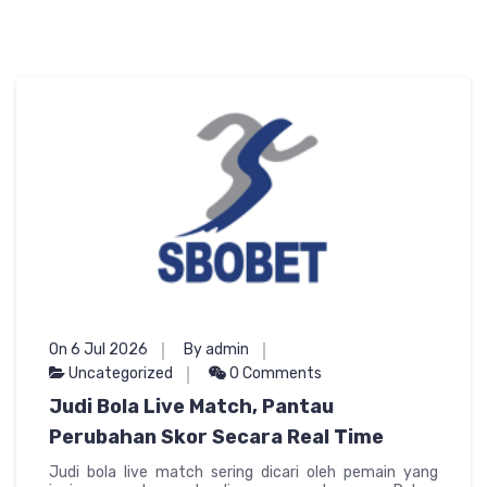
On 6 Jul 2026
By admin
Uncategorized
0 Comments
Judi Bola Live Match, Pantau
Perubahan Skor Secara Real Time
Judi bola live match sering dicari oleh pemain yang