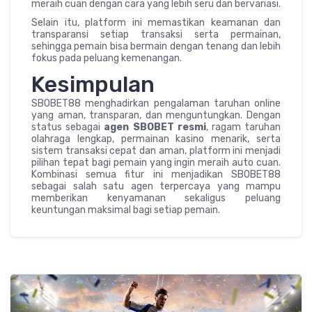
meraih cuan dengan cara yang lebih seru dan bervariasi.
Selain itu, platform ini memastikan keamanan dan
transparansi setiap transaksi serta permainan,
sehingga pemain bisa bermain dengan tenang dan lebih
fokus pada peluang kemenangan.
Kesimpulan
SBOBET88 menghadirkan pengalaman taruhan online
yang aman, transparan, dan menguntungkan. Dengan
status sebagai
agen SBOBET resmi
, ragam taruhan
olahraga lengkap, permainan kasino menarik, serta
sistem transaksi cepat dan aman, platform ini menjadi
pilihan tepat bagi pemain yang ingin meraih auto cuan.
Kombinasi semua fitur ini menjadikan SBOBET88
sebagai salah satu agen terpercaya yang mampu
memberikan kenyamanan sekaligus peluang
keuntungan maksimal bagi setiap pemain.