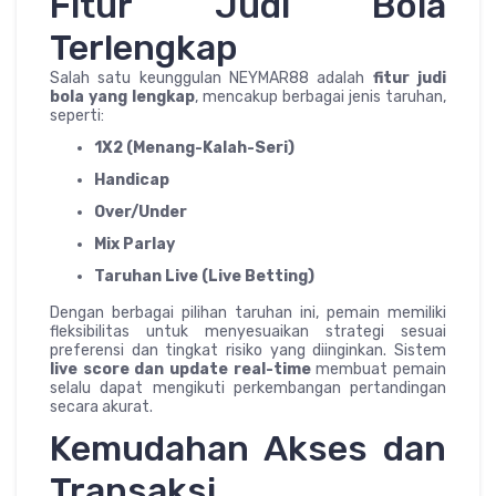
Fitur Judi Bola
Terlengkap
Salah satu keunggulan NEYMAR88 adalah
fitur judi
bola yang lengkap
, mencakup berbagai jenis taruhan,
seperti:
1X2 (Menang-Kalah-Seri)
Handicap
Over/Under
Mix Parlay
Taruhan Live (Live Betting)
Dengan berbagai pilihan taruhan ini, pemain memiliki
fleksibilitas untuk menyesuaikan strategi sesuai
preferensi dan tingkat risiko yang diinginkan. Sistem
live score dan update real-time
membuat pemain
selalu dapat mengikuti perkembangan pertandingan
secara akurat.
Kemudahan Akses dan
Transaksi