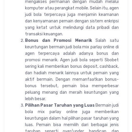
mengakses permainan dengan mudah melalui
komputer atau perangkat mobile. Selain itu, agen
judi bola terpercaya juga menjamin keamanan
dan kenyamanan pemain dengan sistem enkripsi
yang ketat untuk melindungi data pribadi dan
transaksi keuangan.
Bonus dan Promosi Menarik
Salah satu
keuntungan bermain judi bola mix parlay online di
agen terpercaya adalah adanya bonus dan
promosi menarik. Agen judi bola seperti Sbobet
sering kali memberikan bonus deposit, cashback,
dan hadiah menarik lainnya untuk pemain yang
aktif bermain. Dengan memanfaatkan bonus-
bonus tersebut, pemain bisa memperbesar
peluang menang dan meraih keuntungan yang
lebih besar.
Pilihan Pasar Taruhan yang Luas
Bermain judi
bola mix parlay online juga memberikan
keuntungan dalam hal pilihan pasar taruhan yang
luas. Pemain bisa memilih dari berbagai jenis
taruhan seperti over/under, handicap, dan