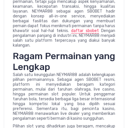
permainan, tetapi juga mencakup aspek kenyamanan,
keamanan, kecepatan transaksi, hingga kualitas
layanan. NEYMAR88 sebagai agen SBOBET hadir
dengan konsep all-in-one service, menyediakan
berbagai fasilitas dan dukungan yang membuat
pemain dapat fokus menikmati permainan tanpa harus
khawatir soal hal-hal teknis.
daftar sbobet
Dengan
pengalaman panjang di industri ini, NEYMAR88 menjadi
salah satu platform terpercaya yang diakui banyak
kalangan.
Ragam Permainan yang
Lengkap
Salah satu keunggulan NEYMAR88 adalah kelengkapan
pilihan permainannya. Sebagai agen SBOBET resmi,
platform ini menyediakan beragam kategori
permainan, mulai dari taruhan olahraga, live casino,
hingga permainan slot populer. Untuk penggemar
taruhan bola, tersedia berbagai liga besar internasional
hingga kompetisi lokal yang bisa dipilih sesuai
preferensi. Sementara itu, bagi pencinta kasino,
NEYMAR88 menawarkan live dealer yang memberikan
pengalaman seperti bermain di kasino sungguhan.
Pilihan slot yang dihadirkan juga beragam, mencakup