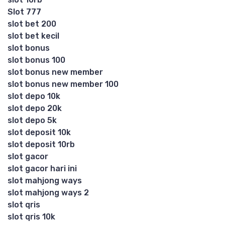
Slot 777
slot bet 200
slot bet kecil
slot bonus
slot bonus 100
slot bonus new member
slot bonus new member 100
slot depo 10k
slot depo 20k
slot depo 5k
slot deposit 10k
slot deposit 10rb
slot gacor
slot gacor hari ini
slot mahjong ways
slot mahjong ways 2
slot qris
slot qris 10k