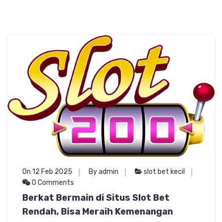
On 12 Feb 2025
By admin
slot bet kecil
0 Comments
Berkat Bermain di Situs Slot Bet
Rendah, Bisa Meraih Kemenangan