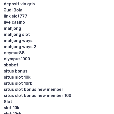
deposit via qris
Judi Bola
link slot777
live casino
mahjong
mahjong slot
mahjong ways
mahjong ways 2
neymar88
olympus1000
sbobet
situs bonus
situs slot 10k
situs slot 10rb
situs slot bonus new member
situs slot bonus new member 100
Slot
slot 10k
slot 10rb