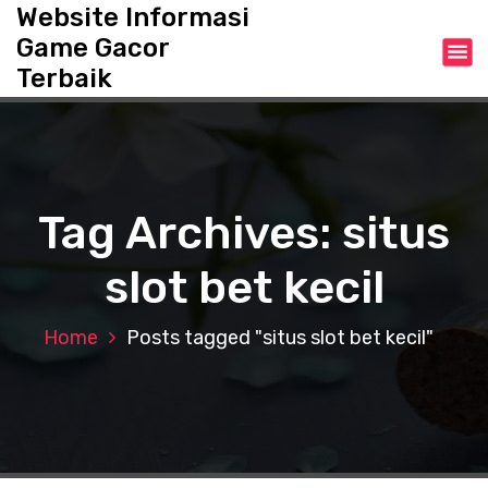
S
Website Informasi
k
Game Gacor
i
Terbaik
p
t
o
c
o
n
Tag Archives: situs
t
e
slot bet kecil
n
t
Home
Posts tagged "situs slot bet kecil"