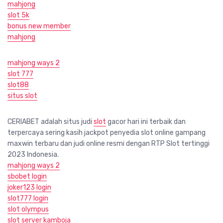
mahjong
slot 5k
bonus new member
mahjong
mahjong ways 2
slot 777
slot88
situs slot
CERIABET adalah situs judi
slot
gacor hari ini terbaik dan
terpercaya sering kasih jackpot penyedia slot online gampang
maxwin terbaru dan judi online resmi dengan RTP Slot tertinggi
2023 Indonesia.
mahjong ways 2
sbobet login
joker123 login
slot777 login
slot olympus
slot server kamboja