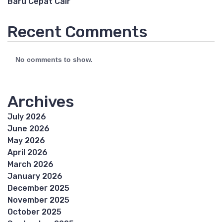
Baru Cepat Cair
Recent Comments
No comments to show.
Archives
July 2026
June 2026
May 2026
April 2026
March 2026
January 2026
December 2025
November 2025
October 2025