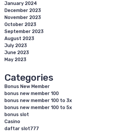
January 2024
December 2023
November 2023
October 2023
September 2023
August 2023
July 2023
June 2023
May 2023
Categories
Bonus New Member
bonus new member 100
bonus new member 100 to 3x
bonus new member 100 to 5x
bonus slot
Casino
daftar slot777