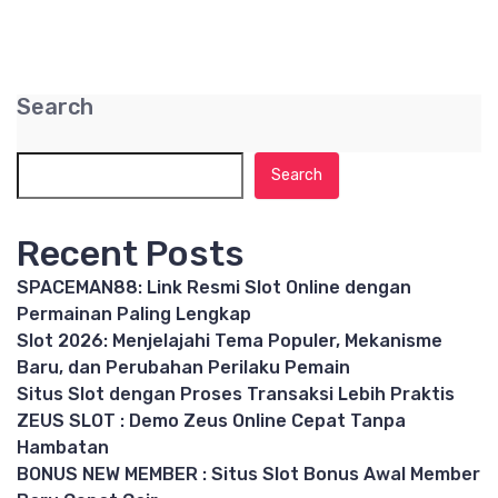
Search
Search
Recent Posts
SPACEMAN88: Link Resmi Slot Online dengan
Permainan Paling Lengkap
Slot 2026: Menjelajahi Tema Populer, Mekanisme
Baru, dan Perubahan Perilaku Pemain
Situs Slot dengan Proses Transaksi Lebih Praktis
ZEUS SLOT : Demo Zeus Online Cepat Tanpa
Hambatan
BONUS NEW MEMBER : Situs Slot Bonus Awal Member