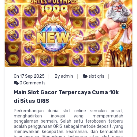
On 17 Sep 2025
By admin
slot qris
0 Comments
Main Slot Gacor Terpercaya Cuma 10k
di Situs QRIS
Perkembangan dunia slot online semakin pesat,
menghadirkan inovasi yang mempermudah
pengalaman bermain. Salah satu terobosan terbaru
adalah penggunaan QRIS sebagai metode deposit, yang
menawarkan kecepatan, keamanan, dan kemudahan
bagi pemain. Menariknya, beberapa situs slot gacor