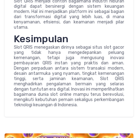
Slot QRIS menjadi contoh bagaimana industri hiburan
digital dapat bersinergi dengan sistem keuangan
modern. Hal ini menjadikan platform ini sebagai bagian
dari transformasi digital yang lebih luas, di mana
kenyamanan, efisiensi, dan keamanan menjadi pilar
utama.
Kesimpulan
Slot QRIS menegaskan dirinya sebagai situs slot gacor
yang tidak hanya mengedepankan peluang
kemenangan, tetapi juga mengusung inovasi
pembayaran QRIS instan yang praktis dan aman.
Dengan perpaduan antara sistem transaksi modern,
desain antarmuka yang nyaman, tingkat kemenangan
tinggi, serta jaminan keamanan, Slot QRIS
menghadirkan pengalaman bermain yang selaras
dengan tuntutan era digital. Inovasi ini memperlihatkan
bagaimana dunia slot online mampu terus berevolusi,
mengikuti kebutuhan pemain sekaligus perkembangan
teknologi keuangan di Indonesia.