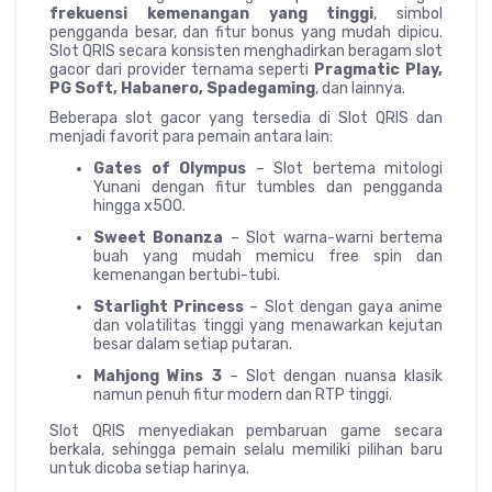
frekuensi kemenangan yang tinggi
, simbol
pengganda besar, dan fitur bonus yang mudah dipicu.
Slot QRIS secara konsisten menghadirkan beragam slot
gacor dari provider ternama seperti
Pragmatic Play,
PG Soft, Habanero, Spadegaming
, dan lainnya.
Beberapa slot gacor yang tersedia di Slot QRIS dan
menjadi favorit para pemain antara lain:
Gates of Olympus
– Slot bertema mitologi
Yunani dengan fitur tumbles dan pengganda
hingga x500.
Sweet Bonanza
– Slot warna-warni bertema
buah yang mudah memicu free spin dan
kemenangan bertubi-tubi.
Starlight Princess
– Slot dengan gaya anime
dan volatilitas tinggi yang menawarkan kejutan
besar dalam setiap putaran.
Mahjong Wins 3
– Slot dengan nuansa klasik
namun penuh fitur modern dan RTP tinggi.
Slot QRIS menyediakan pembaruan game secara
berkala, sehingga pemain selalu memiliki pilihan baru
untuk dicoba setiap harinya.