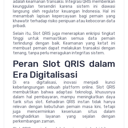
adalah keamanan transaksi. Integrasi QRIS memberikan
keunggulan tersendiri karena sistem ini diawasi
langsung oleh regulator keuangan Indonesia. Hal ini
menambah lapisan kepercayaan bagi pemain yang
khawatir terhadap risiko penipuan atau kebocoran data
pribadi.
Selain itu, Slot QRIS juga menerapkan enkripsi tingkat
tinggi untuk memastikan semua data pemain
terlindungi dengan baik. Keamanan yang ketat ini
membuat pemain dapat melakukan transaksi dengan
tenang, tanpa perlu meragukan integritas sistem.
Peran Slot QRIS dalam
Era Digitalisasi
Di era digitalisasi, inovasi menjadi kunci
keberlangsungan sebuah platform online. Slot QRIS
membuktikan bahwa adaptasi teknologi, khususnya
dalam hal pembayaran, mampu meningkatkan daya
tarik situs slot. Kehadiran QRIS instan tidak hanya
relevan dengan kebutuhan pemain masa kini, tetapi
juga mencerminkan keseriusan situs dalam
menghadirkan layanan yang sejalan dengan
perkembangan zaman.