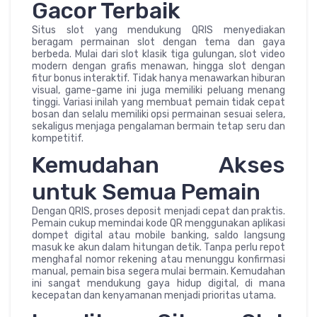
Gacor Terbaik
Situs slot yang mendukung QRIS menyediakan
beragam permainan slot dengan tema dan gaya
berbeda. Mulai dari slot klasik tiga gulungan, slot video
modern dengan grafis menawan, hingga slot dengan
fitur bonus interaktif. Tidak hanya menawarkan hiburan
visual, game-game ini juga memiliki peluang menang
tinggi. Variasi inilah yang membuat pemain tidak cepat
bosan dan selalu memiliki opsi permainan sesuai selera,
sekaligus menjaga pengalaman bermain tetap seru dan
kompetitif.
Kemudahan Akses
untuk Semua Pemain
Dengan QRIS, proses deposit menjadi cepat dan praktis.
Pemain cukup memindai kode QR menggunakan aplikasi
dompet digital atau mobile banking, saldo langsung
masuk ke akun dalam hitungan detik. Tanpa perlu repot
menghafal nomor rekening atau menunggu konfirmasi
manual, pemain bisa segera mulai bermain. Kemudahan
ini sangat mendukung gaya hidup digital, di mana
kecepatan dan kenyamanan menjadi prioritas utama.