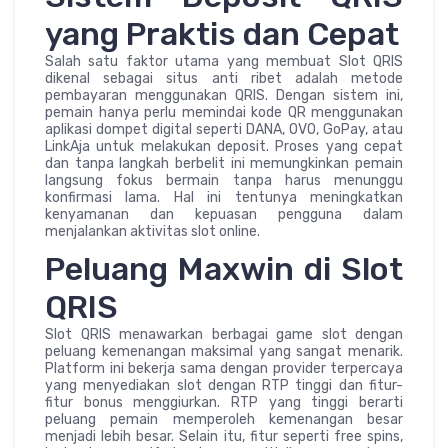
yang Praktis dan Cepat
Salah satu faktor utama yang membuat Slot QRIS
dikenal sebagai situs anti ribet adalah metode
pembayaran menggunakan QRIS. Dengan sistem ini,
pemain hanya perlu memindai kode QR menggunakan
aplikasi dompet digital seperti DANA, OVO, GoPay, atau
LinkAja untuk melakukan deposit. Proses yang cepat
dan tanpa langkah berbelit ini memungkinkan pemain
langsung fokus bermain tanpa harus menunggu
konfirmasi lama. Hal ini tentunya meningkatkan
kenyamanan dan kepuasan pengguna dalam
menjalankan aktivitas slot online.
Peluang Maxwin di Slot
QRIS
Slot QRIS menawarkan berbagai game slot dengan
peluang kemenangan maksimal yang sangat menarik.
Platform ini bekerja sama dengan provider terpercaya
yang menyediakan slot dengan RTP tinggi dan fitur-
fitur bonus menggiurkan. RTP yang tinggi berarti
peluang pemain memperoleh kemenangan besar
menjadi lebih besar. Selain itu, fitur seperti free spins,