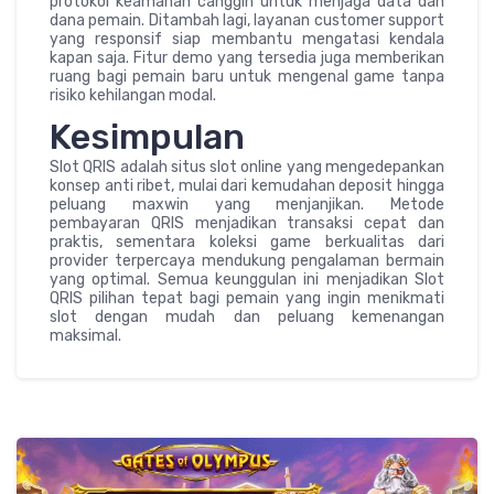
protokol keamanan canggih untuk menjaga data dan
dana pemain. Ditambah lagi, layanan customer support
yang responsif siap membantu mengatasi kendala
kapan saja. Fitur demo yang tersedia juga memberikan
ruang bagi pemain baru untuk mengenal game tanpa
risiko kehilangan modal.
Kesimpulan
Slot QRIS adalah situs slot online yang mengedepankan
konsep anti ribet, mulai dari kemudahan deposit hingga
peluang maxwin yang menjanjikan. Metode
pembayaran QRIS menjadikan transaksi cepat dan
praktis, sementara koleksi game berkualitas dari
provider terpercaya mendukung pengalaman bermain
yang optimal. Semua keunggulan ini menjadikan Slot
QRIS pilihan tepat bagi pemain yang ingin menikmati
slot dengan mudah dan peluang kemenangan
maksimal.