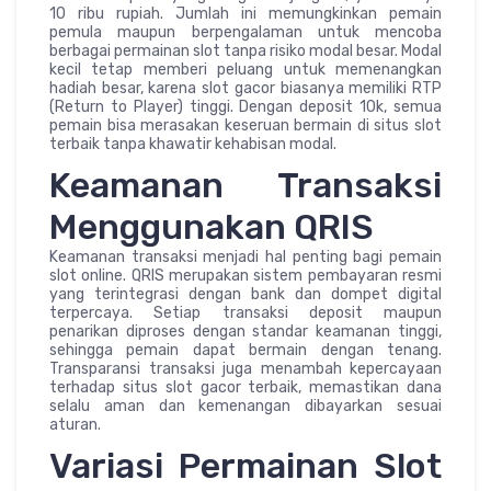
10 ribu rupiah. Jumlah ini memungkinkan pemain
pemula maupun berpengalaman untuk mencoba
berbagai permainan slot tanpa risiko modal besar. Modal
kecil tetap memberi peluang untuk memenangkan
hadiah besar, karena slot gacor biasanya memiliki RTP
(Return to Player) tinggi. Dengan deposit 10k, semua
pemain bisa merasakan keseruan bermain di situs slot
terbaik tanpa khawatir kehabisan modal.
Keamanan Transaksi
Menggunakan QRIS
Keamanan transaksi menjadi hal penting bagi pemain
slot online. QRIS merupakan sistem pembayaran resmi
yang terintegrasi dengan bank dan dompet digital
terpercaya. Setiap transaksi deposit maupun
penarikan diproses dengan standar keamanan tinggi,
sehingga pemain dapat bermain dengan tenang.
Transparansi transaksi juga menambah kepercayaan
terhadap situs slot gacor terbaik, memastikan dana
selalu aman dan kemenangan dibayarkan sesuai
aturan.
Variasi Permainan Slot