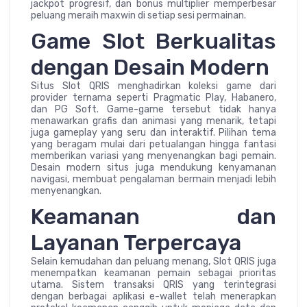
jackpot progresif, dan bonus multiplier memperbesar
peluang meraih maxwin di setiap sesi permainan.
Game Slot Berkualitas
dengan Desain Modern
Situs Slot QRIS menghadirkan koleksi game dari
provider ternama seperti Pragmatic Play, Habanero,
dan PG Soft. Game-game tersebut tidak hanya
menawarkan grafis dan animasi yang menarik, tetapi
juga gameplay yang seru dan interaktif. Pilihan tema
yang beragam mulai dari petualangan hingga fantasi
memberikan variasi yang menyenangkan bagi pemain.
Desain modern situs juga mendukung kenyamanan
navigasi, membuat pengalaman bermain menjadi lebih
menyenangkan.
Keamanan dan
Layanan Terpercaya
Selain kemudahan dan peluang menang, Slot QRIS juga
menempatkan keamanan pemain sebagai prioritas
utama. Sistem transaksi QRIS yang terintegrasi
dengan berbagai aplikasi e-wallet telah menerapkan