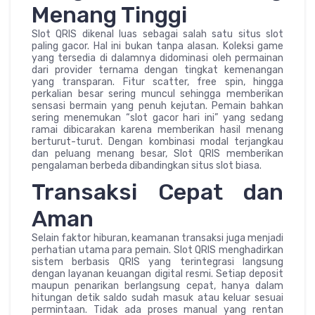
Menang Tinggi
Slot QRIS dikenal luas sebagai salah satu situs slot
paling gacor. Hal ini bukan tanpa alasan. Koleksi game
yang tersedia di dalamnya didominasi oleh permainan
dari provider ternama dengan tingkat kemenangan
yang transparan. Fitur scatter, free spin, hingga
perkalian besar sering muncul sehingga memberikan
sensasi bermain yang penuh kejutan. Pemain bahkan
sering menemukan “slot gacor hari ini” yang sedang
ramai dibicarakan karena memberikan hasil menang
berturut-turut. Dengan kombinasi modal terjangkau
dan peluang menang besar, Slot QRIS memberikan
pengalaman berbeda dibandingkan situs slot biasa.
Transaksi Cepat dan
Aman
Selain faktor hiburan, keamanan transaksi juga menjadi
perhatian utama para pemain. Slot QRIS menghadirkan
sistem berbasis QRIS yang terintegrasi langsung
dengan layanan keuangan digital resmi. Setiap deposit
maupun penarikan berlangsung cepat, hanya dalam
hitungan detik saldo sudah masuk atau keluar sesuai
permintaan. Tidak ada proses manual yang rentan