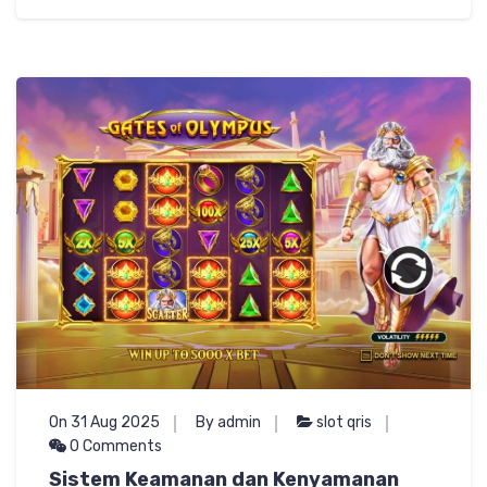
On 31 Aug 2025
By admin
slot qris
0 Comments
Sistem Keamanan dan Kenyamanan