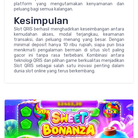
platform yang mengutamakan kenyamanan dan
peluang bagi semua kalangan.
Kesimpulan
Slot QRIS berhasil menghadirkan keseimbangan antara
kemudahan akses, modal terjangkau, keamanan
transaksi, dan peluang menang yang besar. Dengan
minimal deposit hanya 10 ribu rupiah, siapa pun bisa
menikmati pengalaman bermain di situs slot paling
gacor ini tanpa rasa terbebani. Kombinasi antara
teknologi QRIS dan pilihan game berkualitas menjadikan
Slot QRIS sebagai salah satu inovasi penting dalam
dunia slot online yang terus berkembang.