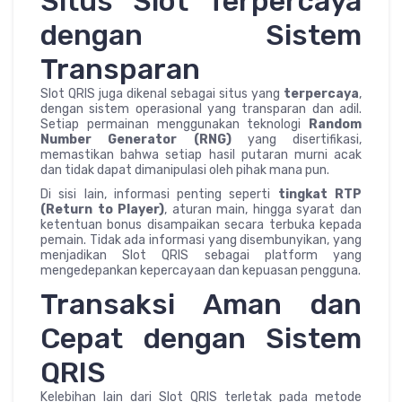
Situs Slot Terpercaya
dengan Sistem
Transparan
Slot QRIS juga dikenal sebagai situs yang
terpercaya
,
dengan sistem operasional yang transparan dan adil.
Setiap permainan menggunakan teknologi
Random
Number Generator (RNG)
yang disertifikasi,
memastikan bahwa setiap hasil putaran murni acak
dan tidak dapat dimanipulasi oleh pihak mana pun.
Di sisi lain, informasi penting seperti
tingkat RTP
(Return to Player)
, aturan main, hingga syarat dan
ketentuan bonus disampaikan secara terbuka kepada
pemain. Tidak ada informasi yang disembunyikan, yang
menjadikan Slot QRIS sebagai platform yang
mengedepankan kepercayaan dan kepuasan pengguna.
Transaksi Aman dan
Cepat dengan Sistem
QRIS
Kelebihan lain dari Slot QRIS terletak pada metode