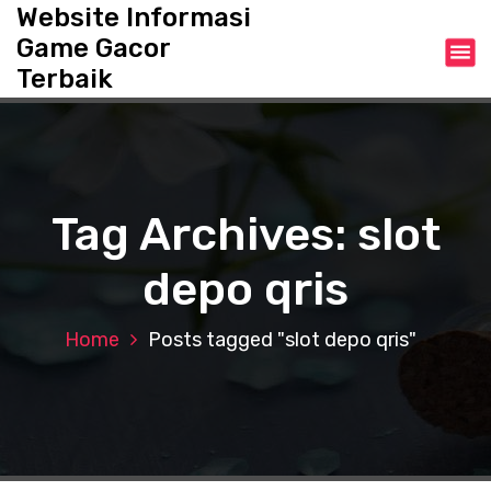
S
Website Informasi
k
Game Gacor
i
Terbaik
p
t
o
c
o
n
Tag Archives: slot
t
e
depo qris
n
t
Home
Posts tagged "slot depo qris"