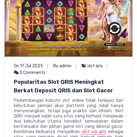
On 17 Jul 2025
By admin
slot qris
0 Comments
Popularitas Slot QRIS Meningkat
Berkat Deposit QRIS dan Slot Gacor
Perkembangan industri slot online tidak terlepas dari
kebutuhan pemain akan platform yang tidak hanya
menyenangkan, tetapi juga praktis dan efisien. Slot
QRIS menjadi salah satu situs yang berhasil menjawab
dua kebutuhan utama tersebut: kemudahan dalam
bertransaksi dan pilihan game slot yang dikenal gacor.
Kombinasi keduanya menjadikan
slot via qris
sebagai
situs yang semakin dicari oleh banyak pemain, baik