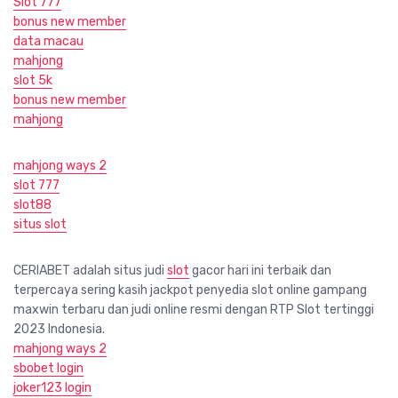
Slot 777
bonus new member
data macau
mahjong
slot 5k
bonus new member
mahjong
mahjong ways 2
slot 777
slot88
situs slot
CERIABET adalah situs judi
slot
gacor hari ini terbaik dan
terpercaya sering kasih jackpot penyedia slot online gampang
maxwin terbaru dan judi online resmi dengan RTP Slot tertinggi
2023 Indonesia.
mahjong ways 2
sbobet login
joker123 login