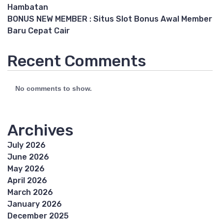
Hambatan
BONUS NEW MEMBER : Situs Slot Bonus Awal Member
Baru Cepat Cair
Recent Comments
No comments to show.
Archives
July 2026
June 2026
May 2026
April 2026
March 2026
January 2026
December 2025