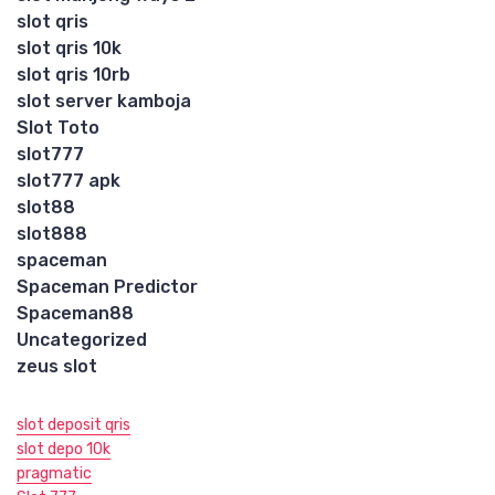
slot qris
slot qris 10k
slot qris 10rb
slot server kamboja
Slot Toto
slot777
slot777 apk
slot88
slot888
spaceman
Spaceman Predictor
Spaceman88
Uncategorized
zeus slot
slot deposit qris
slot depo 10k
pragmatic