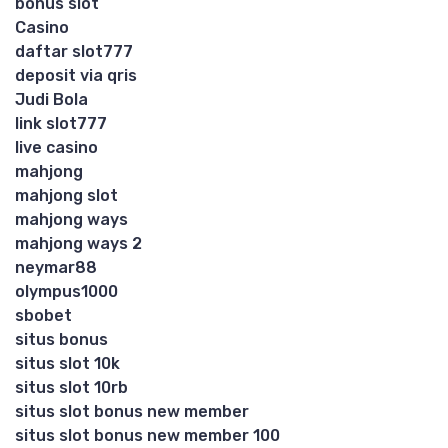
bonus slot
Casino
daftar slot777
deposit via qris
Judi Bola
link slot777
live casino
mahjong
mahjong slot
mahjong ways
mahjong ways 2
neymar88
olympus1000
sbobet
situs bonus
situs slot 10k
situs slot 10rb
situs slot bonus new member
situs slot bonus new member 100