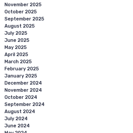
November 2025
October 2025
September 2025
August 2025
July 2025
June 2025
May 2025
April 2025
March 2025
February 2025
January 2025
December 2024
November 2024
October 2024
September 2024
August 2024
July 2024
June 2024
May 2024