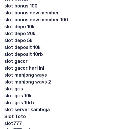
slot bonus 100
slot bonus new member
slot bonus new member 100
slot depo 10k
slot depo 20k
slot depo 5k
slot deposit 10k
slot deposit 10rb
slot gacor
slot gacor hari ini
slot mahjong ways
slot mahjong ways 2
slot qris
slot qris 10k
slot qris 10rb
slot server kamboja
Slot Toto
slot777