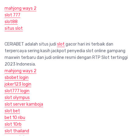
mahjong ways 2
slot 777
slot88
situs slot
CERIABET adalah situs judi
slot
gacor hari ini terbaik dan
terpercaya sering kasih jackpot penyedia slot online gampang
maxwin terbaru dan judi online resmi dengan RTP Slot tertinggi
2023 Indonesia.
mahjong ways 2
sbobet login
joker123 login
slot777 login
slot olympus
slot server kamboja
slot bet
bet 10 ribu
slot 10rb
slot thailand