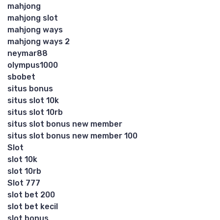
mahjong
mahjong slot
mahjong ways
mahjong ways 2
neymar88
olympus1000
sbobet
situs bonus
situs slot 10k
situs slot 10rb
situs slot bonus new member
situs slot bonus new member 100
Slot
slot 10k
slot 10rb
Slot 777
slot bet 200
slot bet kecil
slot bonus