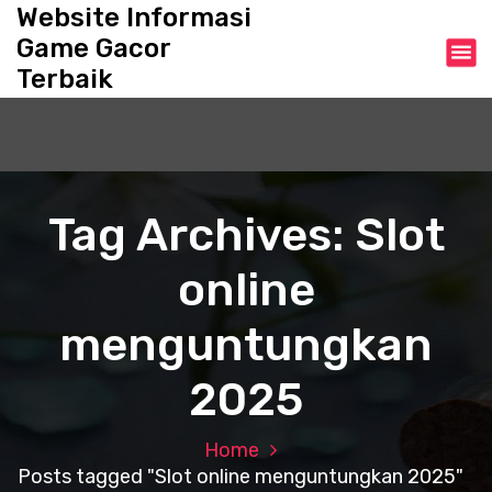
S
Website Informasi
k
Game Gacor
i
Terbaik
p
t
o
c
o
n
Tag Archives: Slot
t
e
online
n
t
menguntungkan
2025
Home
Posts tagged "Slot online menguntungkan 2025"