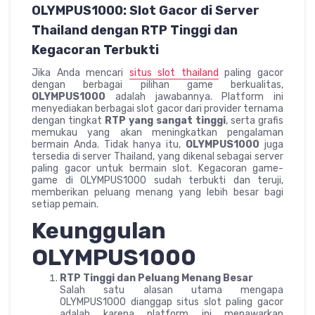
OLYMPUS1000: Slot Gacor di Server
Thailand dengan RTP Tinggi dan
Kegacoran Terbukti
Jika Anda mencari
situs slot thailand
paling gacor
dengan berbagai pilihan game berkualitas,
OLYMPUS1000
adalah jawabannya. Platform ini
menyediakan berbagai slot gacor dari provider ternama
dengan tingkat
RTP yang sangat tinggi
, serta grafis
memukau yang akan meningkatkan pengalaman
bermain Anda. Tidak hanya itu,
OLYMPUS1000
juga
tersedia di server Thailand, yang dikenal sebagai server
paling gacor untuk bermain slot. Kegacoran game-
game di OLYMPUS1000 sudah terbukti dan teruji,
memberikan peluang menang yang lebih besar bagi
setiap pemain.
Keunggulan
OLYMPUS1000
RTP Tinggi dan Peluang Menang Besar
Salah satu alasan utama mengapa
OLYMPUS1000 dianggap situs slot paling gacor
adalah karena platform ini menawarkan