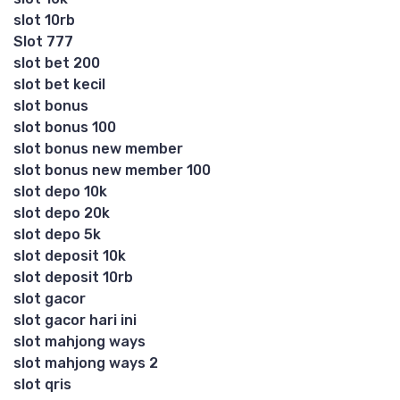
slot 10rb
Slot 777
slot bet 200
slot bet kecil
slot bonus
slot bonus 100
slot bonus new member
slot bonus new member 100
slot depo 10k
slot depo 20k
slot depo 5k
slot deposit 10k
slot deposit 10rb
slot gacor
slot gacor hari ini
slot mahjong ways
slot mahjong ways 2
slot qris