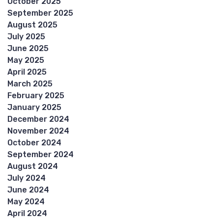
October 2025
September 2025
August 2025
July 2025
June 2025
May 2025
April 2025
March 2025
February 2025
January 2025
December 2024
November 2024
October 2024
September 2024
August 2024
July 2024
June 2024
May 2024
April 2024