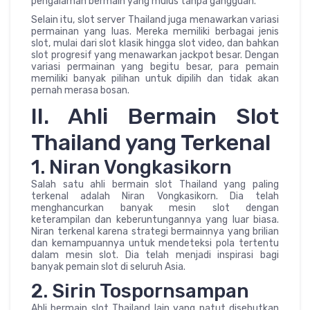
pengalaman bermain yang mulus tanpa gangguan.
Selain itu, slot server Thailand juga menawarkan variasi
permainan yang luas. Mereka memiliki berbagai jenis
slot, mulai dari slot klasik hingga slot video, dan bahkan
slot progresif yang menawarkan jackpot besar. Dengan
variasi permainan yang begitu besar, para pemain
memiliki banyak pilihan untuk dipilih dan tidak akan
pernah merasa bosan.
II. Ahli Bermain Slot
Thailand yang Terkenal
1. Niran Vongkasikorn
Salah satu ahli bermain slot Thailand yang paling
terkenal adalah Niran Vongkasikorn. Dia telah
menghancurkan banyak mesin slot dengan
keterampilan dan keberuntungannya yang luar biasa.
Niran terkenal karena strategi bermainnya yang brilian
dan kemampuannya untuk mendeteksi pola tertentu
dalam mesin slot. Dia telah menjadi inspirasi bagi
banyak pemain slot di seluruh Asia.
2. Sirin Tospornsampan
Ahli bermain slot Thailand lain yang patut disebutkan