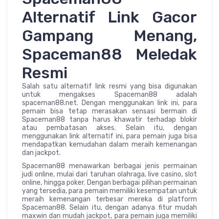
Alternatif Link Gacor
Gampang Menang,
Spaceman88 Meledak
Resmi
Salah satu alternatif link resmi yang bisa digunakan
untuk mengakses Spaceman88 adalah
spaceman88.net. Dengan menggunakan link ini, para
pemain bisa tetap merasakan sensasi bermain di
Spaceman88 tanpa harus khawatir terhadap blokir
atau pembatasan akses. Selain itu, dengan
menggunakan link alternatif ini, para pemain juga bisa
mendapatkan kemudahan dalam meraih kemenangan
dan jackpot.
Spaceman88 menawarkan berbagai jenis permainan
judi online, mulai dari taruhan olahraga, live casino, slot
online, hingga poker. Dengan berbagai pilihan permainan
yang tersedia, para pemain memiliki kesempatan untuk
meraih kemenangan terbesar mereka di platform
Spaceman88. Selain itu, dengan adanya fitur mudah
maxwin dan mudah jackpot, para pemain juga memiliki