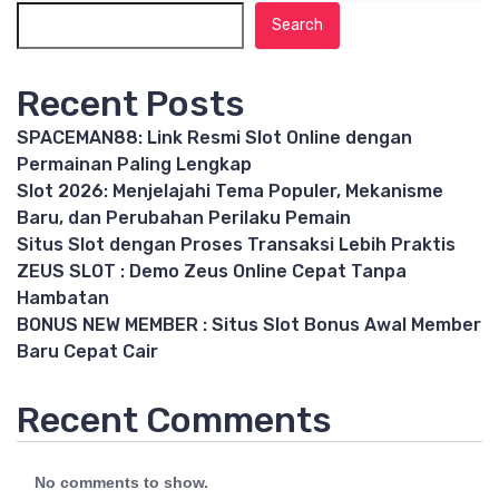
Search
Recent Posts
SPACEMAN88: Link Resmi Slot Online dengan
Permainan Paling Lengkap
Slot 2026: Menjelajahi Tema Populer, Mekanisme
Baru, dan Perubahan Perilaku Pemain
Situs Slot dengan Proses Transaksi Lebih Praktis
ZEUS SLOT : Demo Zeus Online Cepat Tanpa
Hambatan
BONUS NEW MEMBER : Situs Slot Bonus Awal Member
Baru Cepat Cair
Recent Comments
No comments to show.