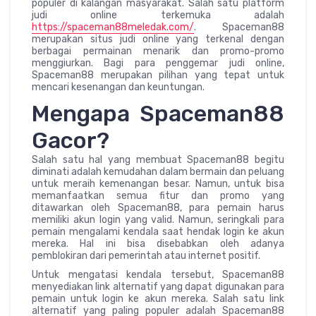
populer di kalangan masyarakat. Salah satu platform
judi online terkemuka adalah
https://spaceman88meledak.com/
. Spaceman88
merupakan situs judi online yang terkenal dengan
berbagai permainan menarik dan promo-promo
menggiurkan. Bagi para penggemar judi online,
Spaceman88 merupakan pilihan yang tepat untuk
mencari kesenangan dan keuntungan.
Mengapa Spaceman88
Gacor?
Salah satu hal yang membuat Spaceman88 begitu
diminati adalah kemudahan dalam bermain dan peluang
untuk meraih kemenangan besar. Namun, untuk bisa
memanfaatkan semua fitur dan promo yang
ditawarkan oleh Spaceman88, para pemain harus
memiliki akun login yang valid. Namun, seringkali para
pemain mengalami kendala saat hendak login ke akun
mereka. Hal ini bisa disebabkan oleh adanya
pemblokiran dari pemerintah atau internet positif.
Untuk mengatasi kendala tersebut, Spaceman88
menyediakan link alternatif yang dapat digunakan para
pemain untuk login ke akun mereka. Salah satu link
alternatif yang paling populer adalah Spaceman88