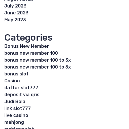
July 2023
June 2023
May 2023
Categories
Bonus New Member
bonus new member 100
bonus new member 100 to 3x
bonus new member 100 to 5x
bonus slot
Casino
daftar slot777
deposit via qris
Judi Bola
link slot777
live casino
mahjong