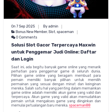
On 7 Sep 2025
By admin
Bonus New Member
,
Slot
,
spaceman
0 Comments
Solusi Slot Gacor Terpercaya Maxwin
untuk Penggemar Judi Online: Daftar
dan Login
Saat ini, ada begitu banyak game online yang menarik
perhatian para penggemar game di seluruh dunia.
Pilihan game online yang beragam membuat para
pemain memiliki banyak pilihan untuk memilih
permainan yang sesuai dengan minat dan keinginan
mereka. Salah satu hal yang penting dalam memainkan
game online adalah memiliki akun game yang valid dan
terpercaya. Akun game yang valid akan memudahkan
pemain untuk mengakses game yang diinginkan dan
memulai petualangan baru mereka.
spaceman88