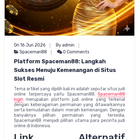
On 16 Jun 2026
By admin
Spaceman88
0 Comments
Platform Spaceman88: Langkah
Sukses Menuju Kemenangan di Situs
Slot Resmi
Tema artikel yang dipilih kali ini adalah seputar situs judi
online terpercaya yaitu Spaceman88.
Spaceman88
login
merupakan platform judi online yang terkenal
dengan keberagaman permainan yang ditawarkannya
serta kemudahan dalam meraih kemenangan. Dengan
banyaknya pilihan permainan yang tersedia,
Spaceman88 menjadi pilihan utama para pecinta judi
online di Indonesia.
Link Alternatif