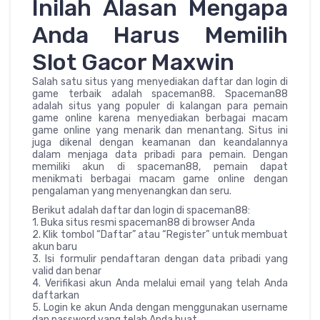
Inilah Alasan Mengapa
Anda Harus Memilih
Slot Gacor Maxwin
Salah satu situs yang menyediakan daftar dan login di
game terbaik adalah spaceman88. Spaceman88
adalah situs yang populer di kalangan para pemain
game online karena menyediakan berbagai macam
game online yang menarik dan menantang. Situs ini
juga dikenal dengan keamanan dan keandalannya
dalam menjaga data pribadi para pemain. Dengan
memiliki akun di spaceman88, pemain dapat
menikmati berbagai macam game online dengan
pengalaman yang menyenangkan dan seru.
Berikut adalah daftar dan login di spaceman88:
1. Buka situs resmi spaceman88 di browser Anda
2. Klik tombol “Daftar” atau “Register” untuk membuat
akun baru
3. Isi formulir pendaftaran dengan data pribadi yang
valid dan benar
4. Verifikasi akun Anda melalui email yang telah Anda
daftarkan
5. Login ke akun Anda dengan menggunakan username
dan password yang telah Anda buat