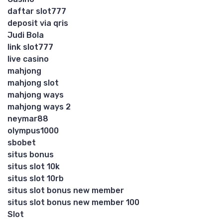
daftar slot777
deposit via qris
Judi Bola
link slot777
live casino
mahjong
mahjong slot
mahjong ways
mahjong ways 2
neymar88
olympus1000
sbobet
situs bonus
situs slot 10k
situs slot 10rb
situs slot bonus new member
situs slot bonus new member 100
Slot