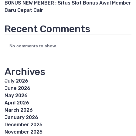
BONUS NEW MEMBER : Situs Slot Bonus Awal Member
Baru Cepat Cair
Recent Comments
No comments to show.
Archives
July 2026
June 2026
May 2026
April 2026
March 2026
January 2026
December 2025
November 2025