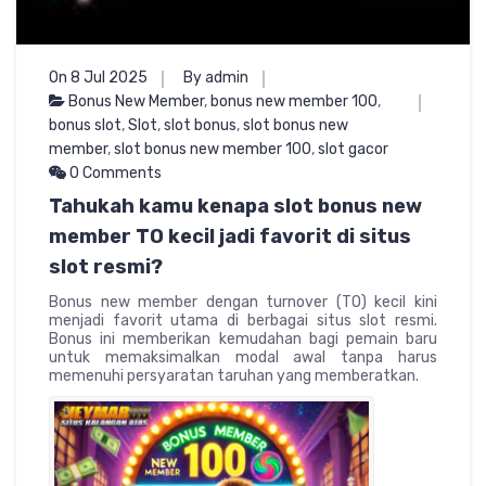
On 8 Jul 2025
By admin
Bonus New Member
,
bonus new member 100
,
bonus slot
,
Slot
,
slot bonus
,
slot bonus new
member
,
slot bonus new member 100
,
slot gacor
0 Comments
Tahukah kamu kenapa slot bonus new
member TO kecil jadi favorit di situs
slot resmi?
Bonus new member dengan turnover (TO) kecil kini
menjadi favorit utama di berbagai situs slot resmi.
Bonus ini memberikan kemudahan bagi pemain baru
untuk memaksimalkan modal awal tanpa harus
memenuhi persyaratan taruhan yang memberatkan.