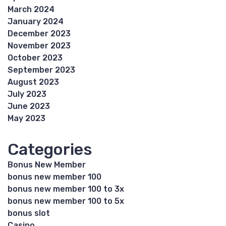
March 2024
January 2024
December 2023
November 2023
October 2023
September 2023
August 2023
July 2023
June 2023
May 2023
Categories
Bonus New Member
bonus new member 100
bonus new member 100 to 3x
bonus new member 100 to 5x
bonus slot
Casino