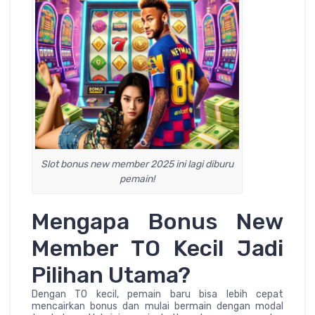
Slot bonus new member 2025 ini lagi diburu
pemain!
Mengapa Bonus New
Member TO Kecil Jadi
Pilihan Utama?
Dengan TO kecil, pemain baru bisa lebih cepat
mencairkan bonus dan mulai bermain dengan modal