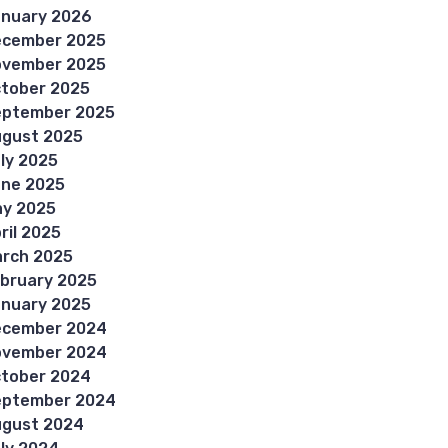
nuary 2026
ecember 2025
ovember 2025
tober 2025
eptember 2025
gust 2025
ly 2025
ne 2025
y 2025
ril 2025
rch 2025
bruary 2025
nuary 2025
ecember 2024
ovember 2024
tober 2024
eptember 2024
gust 2024