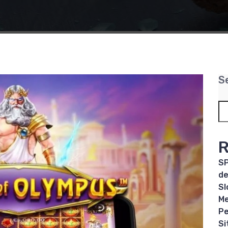
S
R
SP
de
Sl
Me
P
Si