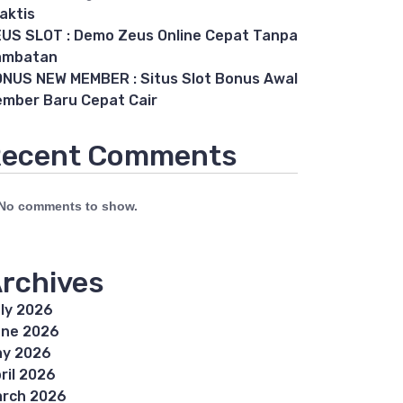
aktis
US SLOT : Demo Zeus Online Cepat Tanpa
ambatan
NUS NEW MEMBER : Situs Slot Bonus Awal
mber Baru Cepat Cair
ecent Comments
No comments to show.
rchives
ly 2026
ne 2026
y 2026
ril 2026
rch 2026