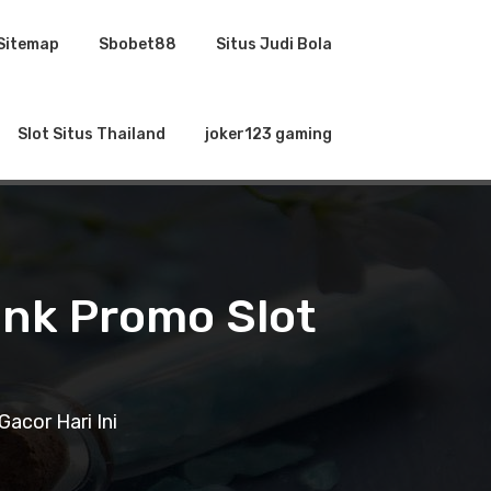
Sitemap
Sbobet88
Situs Judi Bola
Slot Situs Thailand
joker123 gaming
nk Promo Slot
cor Hari Ini