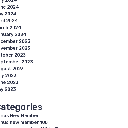
ly 2024
ne 2024
y 2024
ril 2024
rch 2024
nuary 2024
ecember 2023
ovember 2023
tober 2023
eptember 2023
gust 2023
ly 2023
ne 2023
y 2023
ategories
onus New Member
nus new member 100