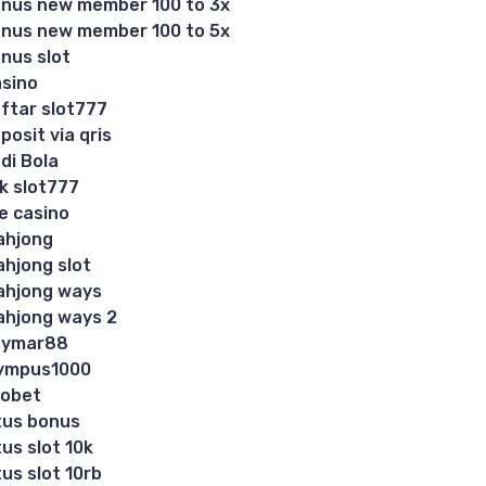
nus new member 100 to 3x
nus new member 100 to 5x
nus slot
sino
ftar slot777
posit via qris
di Bola
nk slot777
ve casino
ahjong
hjong slot
hjong ways
hjong ways 2
eymar88
ympus1000
obet
tus bonus
tus slot 10k
tus slot 10rb