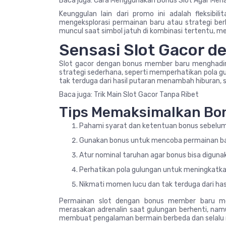
Baca juga: Cara Menggunakan Bonus Slot Agar Men
Keunggulan lain dari promo ini adalah fleksib
mengeksplorasi permainan baru atau strategi berb
muncul saat simbol jatuh di kombinasi tertentu, 
Sensasi Slot Gacor 
Slot gacor dengan bonus member baru menghadir
strategi sederhana, seperti memperhatikan pola g
tak terduga dari hasil putaran menambah hiburan, 
Baca juga: Trik Main Slot Gacor Tanpa Ribet
Tips Memaksimalkan Bo
Pahami syarat dan ketentuan bonus sebelum d
Gunakan bonus untuk mencoba permainan bar
Atur nominal taruhan agar bonus bisa digunak
Perhatikan pola gulungan untuk meningkatk
Nikmati momen lucu dan tak terduga dari hasi
Permainan slot dengan bonus member baru me
merasakan adrenalin saat gulungan berhenti, namu
membuat pengalaman bermain berbeda dan selalu 