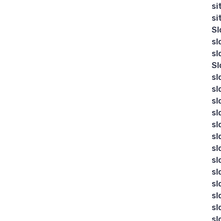
si
si
Sl
sl
sl
Sl
sl
sl
sl
sl
sl
sl
sl
sl
sl
sl
sl
sl
sl