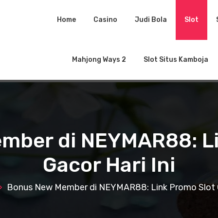
Home
Casino
Judi Bola
Slot
Mahjong Ways 2
Slot Situs Kamboja
mber di NEYMAR88: Li
Gacor Hari Ini
Bonus New Member di NEYMAR88: Link Promo Slot Ga