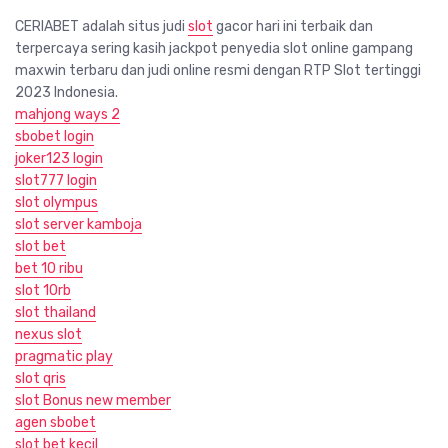
CERIABET adalah situs judi
slot
gacor hari ini terbaik dan
terpercaya sering kasih jackpot penyedia slot online gampang
maxwin terbaru dan judi online resmi dengan RTP Slot tertinggi
2023 Indonesia.
mahjong ways 2
sbobet login
joker123 login
slot777 login
slot olympus
slot server kamboja
slot bet
bet 10 ribu
slot 10rb
slot thailand
nexus slot
pragmatic play
slot qris
slot Bonus new member
agen sbobet
slot bet kecil