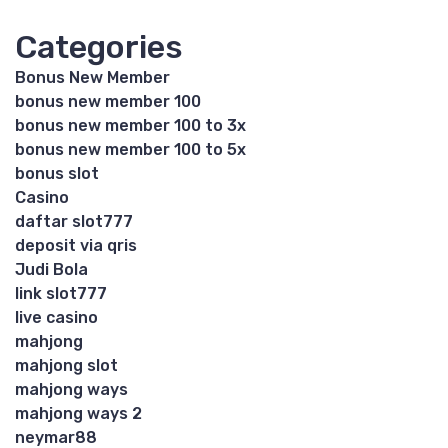
Categories
Bonus New Member
bonus new member 100
bonus new member 100 to 3x
bonus new member 100 to 5x
bonus slot
Casino
daftar slot777
deposit via qris
Judi Bola
link slot777
live casino
mahjong
mahjong slot
mahjong ways
mahjong ways 2
neymar88