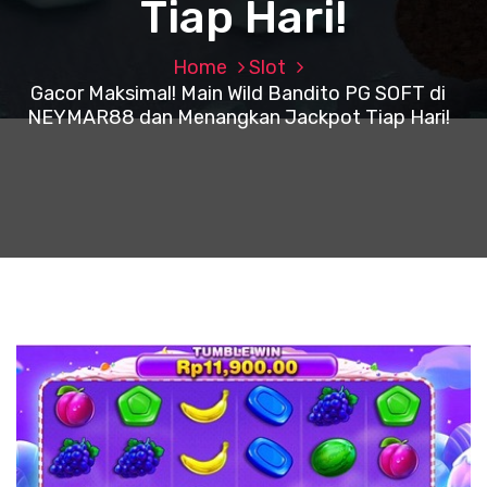
Tiap Hari!
Home
Slot
Gacor Maksimal! Main Wild Bandito PG SOFT di
NEYMAR88 dan Menangkan Jackpot Tiap Hari!