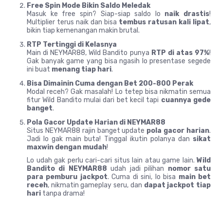
Free Spin Mode Bikin Saldo Meledak
Masuk ke free spin? Siap-siap saldo lo
naik drastis
!
Multiplier terus naik dan bisa
tembus ratusan kali lipat
,
bikin tiap kemenangan makin brutal.
RTP Tertinggi di Kelasnya
Main di NEYMAR88, Wild Bandito punya
RTP di atas 97%
!
Gak banyak game yang bisa ngasih lo presentase segede
ini buat
menang tiap hari
.
Bisa Dimainin Cuma dengan Bet 200-800 Perak
Modal receh? Gak masalah! Lo tetep bisa nikmatin semua
fitur Wild Bandito mulai dari bet kecil tapi
cuannya gede
banget
.
Pola Gacor Update Harian di NEYMAR88
Situs NEYMAR88 rajin banget update
pola gacor harian
.
Jadi lo gak main buta! Tinggal ikutin polanya dan
sikat
maxwin dengan mudah
!
Lo udah gak perlu cari-cari situs lain atau game lain.
Wild
Bandito di NEYMAR88
udah jadi pilihan
nomor satu
para pemburu jackpot
. Cuma di sini, lo bisa
main bet
receh
, nikmatin gameplay seru, dan
dapat jackpot tiap
hari
tanpa drama!