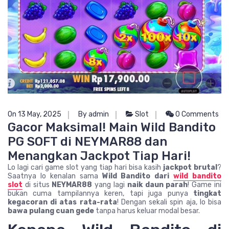
On 13 May, 2025
By admin
Slot
0 Comments
Gacor Maksimal! Main Wild Bandito
PG SOFT di NEYMAR88 dan
Menangkan Jackpot Tiap Hari!
Lo lagi cari game slot yang tiap hari bisa kasih
jackpot brutal
?
Saatnya lo kenalan sama
Wild Bandito dari
wild bandito
slot
di situs
NEYMAR88
yang lagi
naik daun parah
! Game ini
bukan cuma tampilannya keren, tapi juga punya
tingkat
kegacoran di atas rata-rata
! Dengan sekali spin aja, lo bisa
bawa pulang cuan gede
tanpa harus keluar modal besar.