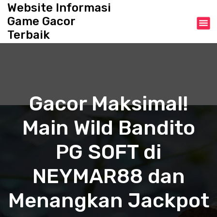
S
Website Informasi
k
Game Gacor
i
Terbaik
p
t
o
c
o
n
Gacor Maksimal!
t
e
Main Wild Bandito
n
t
PG SOFT di
NEYMAR88 dan
Menangkan Jackpot