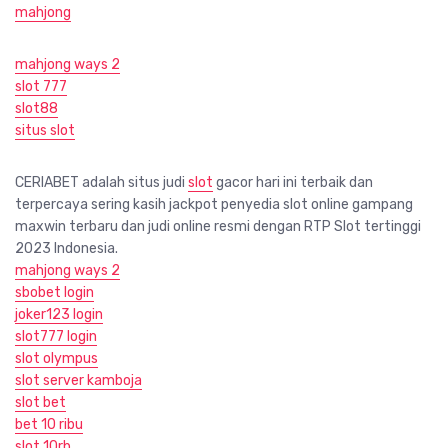
mahjong
mahjong ways 2
slot 777
slot88
situs slot
CERIABET adalah situs judi
slot
gacor hari ini terbaik dan
terpercaya sering kasih jackpot penyedia slot online gampang
maxwin terbaru dan judi online resmi dengan RTP Slot tertinggi
2023 Indonesia.
mahjong ways 2
sbobet login
joker123 login
slot777 login
slot olympus
slot server kamboja
slot bet
bet 10 ribu
slot 10rb