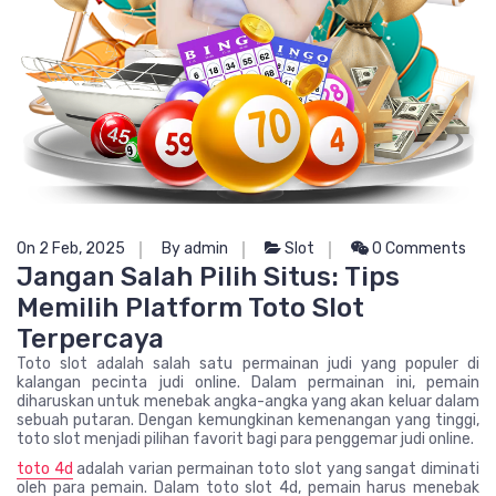
On 2 Feb, 2025
By admin
Slot
0 Comments
Jangan Salah Pilih Situs: Tips
Memilih Platform Toto Slot
Terpercaya
Toto slot adalah salah satu permainan judi yang populer di
kalangan pecinta judi online. Dalam permainan ini, pemain
diharuskan untuk menebak angka-angka yang akan keluar dalam
sebuah putaran. Dengan kemungkinan kemenangan yang tinggi,
toto slot menjadi pilihan favorit bagi para penggemar judi online.
toto 4d
adalah varian permainan toto slot yang sangat diminati
oleh para pemain. Dalam toto slot 4d, pemain harus menebak