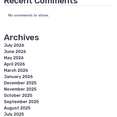
Recent Comments
No comments to show.
Archives
July 2026
June 2026
May 2026
April 2026
March 2026
January 2026
December 2025
November 2025
October 2025
September 2025
August 2025
July 2025