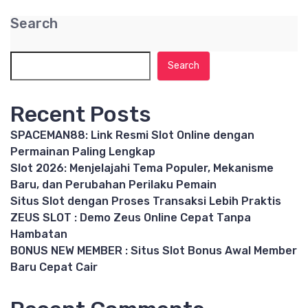
Search
Search
Recent Posts
SPACEMAN88: Link Resmi Slot Online dengan
Permainan Paling Lengkap
Slot 2026: Menjelajahi Tema Populer, Mekanisme
Baru, dan Perubahan Perilaku Pemain
Situs Slot dengan Proses Transaksi Lebih Praktis
ZEUS SLOT : Demo Zeus Online Cepat Tanpa
Hambatan
BONUS NEW MEMBER : Situs Slot Bonus Awal Member
Baru Cepat Cair