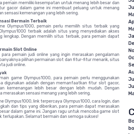
Ju
a pemain memiliki kesempatan untuk menang lebih besar dan
Ju
fitur gacor dalam game ini membuat peluang untuk menang
n sensasi kemenangan yang lebih sering.
Ma
nsasi Bermain Terbaik
Ap
me Olympus1000, pemain perlu memilih situs terbaik yang
Ma
Olympus1000 terbaik adalah situs yang menyediakan akses
Ja
g lengkap. Dengan memilih situs terbaik, para pemain dapat
D
main Slot Online
N
 para pemain judi online yang ingin merasakan pengalaman
Oc
anyaknya pilihan permainan slot dan fitur-fitur menarik, situs
S
a judi online.
Au
yak
main game Olympus1000, para pemain perlu menggunakan
Ju
isa digunakan adalah dengan memanfaatkan fitur slot gacor,
Ju
n kemenangan lebih besar dengan lebih mudah. Dengan
a merasakan sensasi menang yang lebih sering.
Ma
me Olympus1000, link terpercaya Olympus1000, cara login, dan
gkah dan tips yang diberikan, para pemain dapat merasakan
C
 besar dalam game ini. Jangan ragu untuk mencoba game slot
k terlupakan. Selamat bermain dan semoga sukses!
B
bo