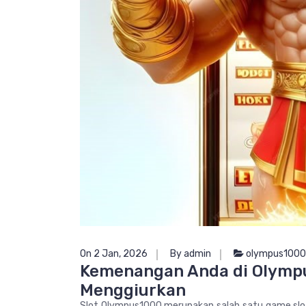
On 2 Jan, 2026
By admin
olympus1000
Kemenangan Anda di Olympu
Menggiurkan
Slot Olympus1000 merupakan salah satu game slot