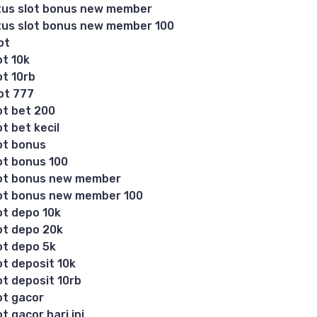
tus slot bonus new member
tus slot bonus new member 100
ot
ot 10k
ot 10rb
ot 777
ot bet 200
ot bet kecil
ot bonus
ot bonus 100
ot bonus new member
ot bonus new member 100
ot depo 10k
ot depo 20k
ot depo 5k
ot deposit 10k
ot deposit 10rb
ot gacor
ot gacor hari ini