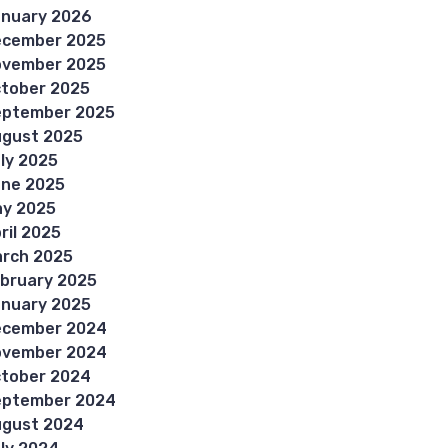
nuary 2026
ecember 2025
ovember 2025
tober 2025
eptember 2025
gust 2025
ly 2025
ne 2025
y 2025
ril 2025
rch 2025
bruary 2025
nuary 2025
ecember 2024
ovember 2024
tober 2024
eptember 2024
gust 2024