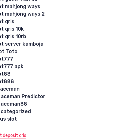
ot mahjong ways
ot mahjong ways 2
ot qris
ot qris 10k
ot qris 10rb
ot server kamboja
ot Toto
ot777
ot777 apk
ot88
ot888
paceman
aceman Predictor
paceman88
categorized
us slot
t deposit qris