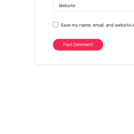
Website
Save my name, email, and website i