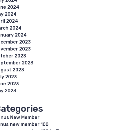
ly 2024
ne 2024
y 2024
ril 2024
rch 2024
nuary 2024
ecember 2023
ovember 2023
tober 2023
eptember 2023
gust 2023
ly 2023
ne 2023
y 2023
ategories
onus New Member
nus new member 100