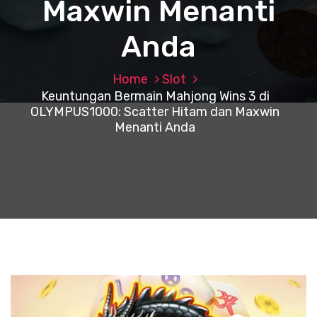
Maxwin Menanti
Anda
Home
Slot
Keuntungan Bermain Mahjong Wins 3 di
OLYMPUS1000: Scatter Hitam dan Maxwin
Menanti Anda