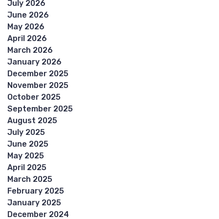
July 2026
June 2026
May 2026
April 2026
March 2026
January 2026
December 2025
November 2025
October 2025
September 2025
August 2025
July 2025
June 2025
May 2025
April 2025
March 2025
February 2025
January 2025
December 2024