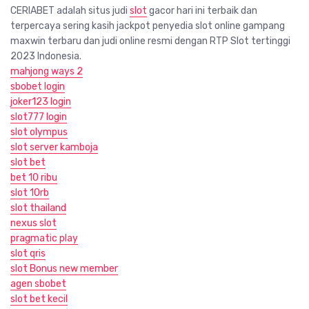
CERIABET adalah situs judi
slot
gacor hari ini terbaik dan
terpercaya sering kasih jackpot penyedia slot online gampang
maxwin terbaru dan judi online resmi dengan RTP Slot tertinggi
2023 Indonesia.
mahjong ways 2
sbobet login
joker123 login
slot777 login
slot olympus
slot server kamboja
slot bet
bet 10 ribu
slot 10rb
slot thailand
nexus slot
pragmatic play
slot qris
slot Bonus new member
agen sbobet
slot bet kecil