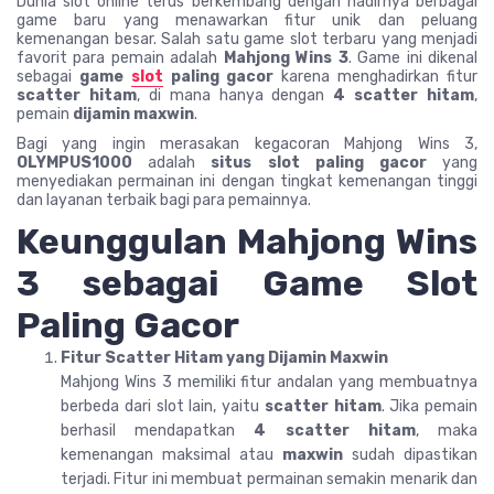
Dunia slot online terus berkembang dengan hadirnya berbagai
game baru yang menawarkan fitur unik dan peluang
kemenangan besar. Salah satu game slot terbaru yang menjadi
favorit para pemain adalah
Mahjong Wins 3
. Game ini dikenal
sebagai
game
slot
paling gacor
karena menghadirkan fitur
scatter hitam
, di mana hanya dengan
4 scatter hitam
,
pemain
dijamin maxwin
.
Bagi yang ingin merasakan kegacoran Mahjong Wins 3,
OLYMPUS1000
adalah
situs slot paling gacor
yang
menyediakan permainan ini dengan tingkat kemenangan tinggi
dan layanan terbaik bagi para pemainnya.
Keunggulan Mahjong Wins
3 sebagai Game Slot
Paling Gacor
Fitur Scatter Hitam yang Dijamin Maxwin
Mahjong Wins 3 memiliki fitur andalan yang membuatnya
berbeda dari slot lain, yaitu
scatter hitam
. Jika pemain
berhasil mendapatkan
4 scatter hitam
, maka
kemenangan maksimal atau
maxwin
sudah dipastikan
terjadi. Fitur ini membuat permainan semakin menarik dan