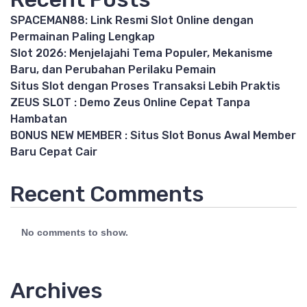
SPACEMAN88: Link Resmi Slot Online dengan
Permainan Paling Lengkap
Slot 2026: Menjelajahi Tema Populer, Mekanisme
Baru, dan Perubahan Perilaku Pemain
Situs Slot dengan Proses Transaksi Lebih Praktis
ZEUS SLOT : Demo Zeus Online Cepat Tanpa
Hambatan
BONUS NEW MEMBER : Situs Slot Bonus Awal Member
Baru Cepat Cair
Recent Comments
No comments to show.
Archives