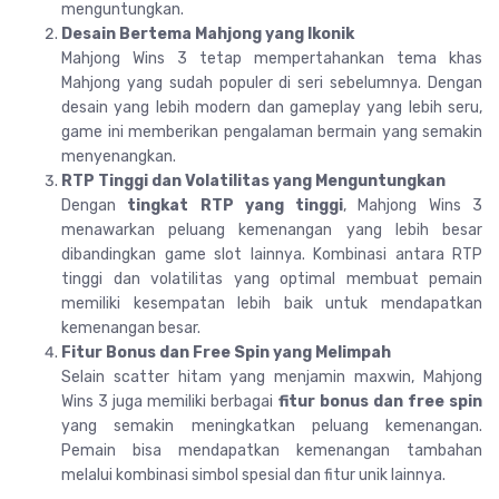
menguntungkan.
Desain Bertema Mahjong yang Ikonik
Mahjong Wins 3 tetap mempertahankan tema khas
Mahjong yang sudah populer di seri sebelumnya. Dengan
desain yang lebih modern dan gameplay yang lebih seru,
game ini memberikan pengalaman bermain yang semakin
menyenangkan.
RTP Tinggi dan Volatilitas yang Menguntungkan
Dengan
tingkat RTP yang tinggi
, Mahjong Wins 3
menawarkan peluang kemenangan yang lebih besar
dibandingkan game slot lainnya. Kombinasi antara RTP
tinggi dan volatilitas yang optimal membuat pemain
memiliki kesempatan lebih baik untuk mendapatkan
kemenangan besar.
Fitur Bonus dan Free Spin yang Melimpah
Selain scatter hitam yang menjamin maxwin, Mahjong
Wins 3 juga memiliki berbagai
fitur bonus dan free spin
yang semakin meningkatkan peluang kemenangan.
Pemain bisa mendapatkan kemenangan tambahan
melalui kombinasi simbol spesial dan fitur unik lainnya.