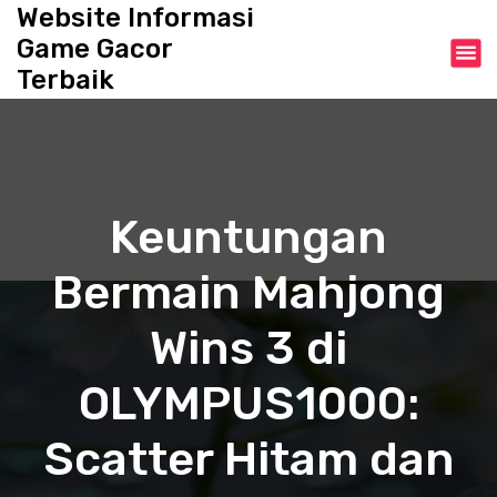
S
Website Informasi
k
Game Gacor
i
Terbaik
p
t
o
c
o
n
Keuntungan
t
e
Bermain Mahjong
n
t
Wins 3 di
OLYMPUS1000:
Scatter Hitam dan