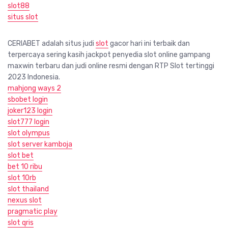
slot88
situs slot
CERIABET adalah situs judi
slot
gacor hari ini terbaik dan
terpercaya sering kasih jackpot penyedia slot online gampang
maxwin terbaru dan judi online resmi dengan RTP Slot tertinggi
2023 Indonesia.
mahjong ways 2
sbobet login
joker123 login
slot777 login
slot olympus
slot server kamboja
slot bet
bet 10 ribu
slot 10rb
slot thailand
nexus slot
pragmatic play
slot qris