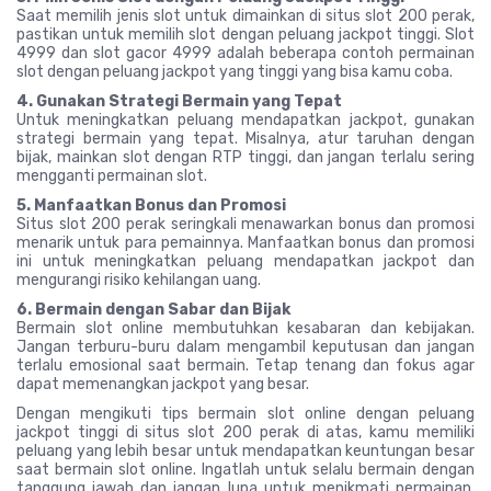
Saat memilih jenis slot untuk dimainkan di situs slot 200 perak,
pastikan untuk memilih slot dengan peluang jackpot tinggi. Slot
4999 dan slot gacor 4999 adalah beberapa contoh permainan
slot dengan peluang jackpot yang tinggi yang bisa kamu coba.
4. Gunakan Strategi Bermain yang Tepat
Untuk meningkatkan peluang mendapatkan jackpot, gunakan
strategi bermain yang tepat. Misalnya, atur taruhan dengan
bijak, mainkan slot dengan RTP tinggi, dan jangan terlalu sering
mengganti permainan slot.
5. Manfaatkan Bonus dan Promosi
Situs slot 200 perak seringkali menawarkan bonus dan promosi
menarik untuk para pemainnya. Manfaatkan bonus dan promosi
ini untuk meningkatkan peluang mendapatkan jackpot dan
mengurangi risiko kehilangan uang.
6. Bermain dengan Sabar dan Bijak
Bermain slot online membutuhkan kesabaran dan kebijakan.
Jangan terburu-buru dalam mengambil keputusan dan jangan
terlalu emosional saat bermain. Tetap tenang dan fokus agar
dapat memenangkan jackpot yang besar.
Dengan mengikuti tips bermain slot online dengan peluang
jackpot tinggi di situs slot 200 perak di atas, kamu memiliki
peluang yang lebih besar untuk mendapatkan keuntungan besar
saat bermain slot online. Ingatlah untuk selalu bermain dengan
tanggung jawab dan jangan lupa untuk menikmati permainan.