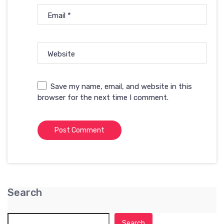
Email
*
Website
Save my name, email, and website in this
browser for the next time I comment.
Search
Search