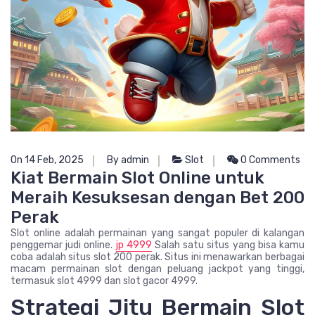
On 14 Feb, 2025
By admin
Slot
0 Comments
Kiat Bermain Slot Online untuk
Meraih Kesuksesan dengan Bet 200
Perak
Slot online adalah permainan yang sangat populer di kalangan
penggemar judi online.
jp 4999
Salah satu situs yang bisa kamu
coba adalah situs slot 200 perak. Situs ini menawarkan berbagai
macam permainan slot dengan peluang jackpot yang tinggi,
termasuk slot 4999 dan slot gacor 4999.
Strategi Jitu Bermain Slot