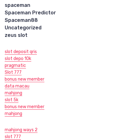
spaceman
Spaceman Predictor
Spaceman88
Uncategorized
zeus slot
slot deposit qris
slot depo 10k
pragmatic
Slot 777
bonus new member
data macau
mahjong
slot 5k
bonus new member
mahjong
mahjong ways 2
slot 777