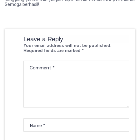
Semoga berhasil!
Leave a Reply
Your email address will not be published.
Required fields are marked
*
Comment
*
Name
*