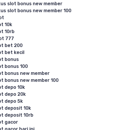
tus slot bonus new member
tus slot bonus new member 100
ot
ot 10k
ot 10rb
ot 777
ot bet 200
ot bet kecil
ot bonus
ot bonus 100
ot bonus new member
ot bonus new member 100
ot depo 10k
ot depo 20k
ot depo 5k
ot deposit 10k
ot deposit 10rb
ot gacor
ot gacor hari ini