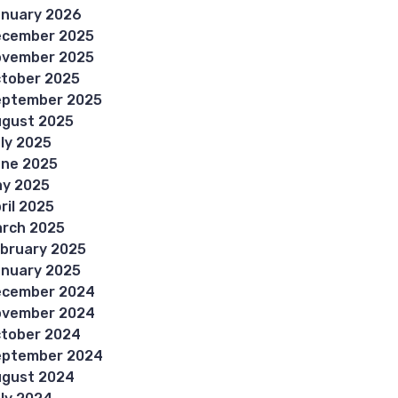
nuary 2026
ecember 2025
ovember 2025
tober 2025
eptember 2025
gust 2025
ly 2025
ne 2025
y 2025
ril 2025
rch 2025
bruary 2025
nuary 2025
ecember 2024
ovember 2024
tober 2024
eptember 2024
gust 2024