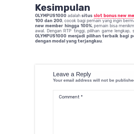
Kesimpulan
OLYMPUS1000
adalah
situs
slot bonus new m
100 dan 200
, cocok bagi pemain yang ingin ber
new member hingga 100%
, pemain bisa menikm
awal. Dengan RTP tinggi, pilihan game lengkap,
OLYMPUS1000 menjadi pilihan terbaik bagi 
dengan modal yang terjangkau
.
Leave a Reply
Your email address will not be publishe
Comment
*