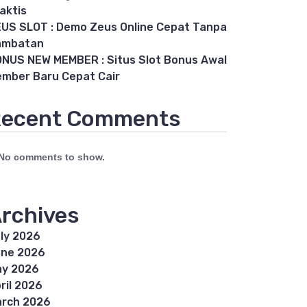
aktis
US SLOT : Demo Zeus Online Cepat Tanpa
ambatan
NUS NEW MEMBER : Situs Slot Bonus Awal
mber Baru Cepat Cair
ecent Comments
No comments to show.
rchives
ly 2026
ne 2026
y 2026
ril 2026
rch 2026