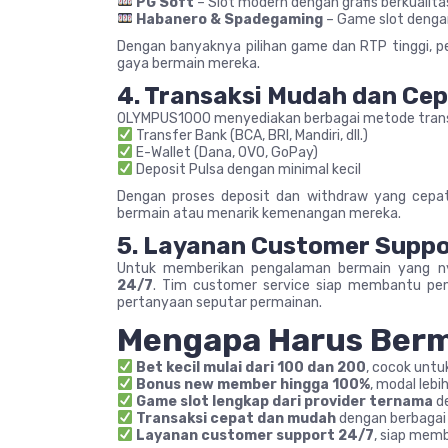
PG Soft
– Slot modern dengan grafis berkualitas
Habanero & Spadegaming
– Game slot dengan 
Dengan banyaknya pilihan game dan RTP tinggi, 
gaya bermain mereka.
4. Transaksi Mudah dan Ce
OLYMPUS1000 menyediakan berbagai metode trans
Transfer Bank (BCA, BRI, Mandiri, dll.)
E-Wallet (Dana, OVO, GoPay)
Deposit Pulsa dengan minimal kecil
Dengan proses deposit dan withdraw yang cepat
bermain atau menarik kemenangan mereka.
5. Layanan Customer Suppo
Untuk memberikan pengalaman bermain yang 
24/7
. Tim customer service siap membantu pema
pertanyaan seputar permainan.
Mengapa Harus Ber
Bet kecil mulai dari 100 dan 200
, cocok unt
Bonus new member hingga 100%
, modal lebi
Game slot lengkap dari provider ternama
de
Transaksi cepat dan mudah
dengan berbaga
Layanan customer support 24/7
, siap mem