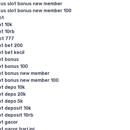
tus slot bonus new member
tus slot bonus new member 100
ot
ot 10k
ot 10rb
ot 777
ot bet 200
ot bet kecil
ot bonus
ot bonus 100
ot bonus new member
ot bonus new member 100
ot depo 10k
ot depo 20k
ot depo 5k
ot deposit 10k
ot deposit 10rb
ot gacor
ot gacor hari ini