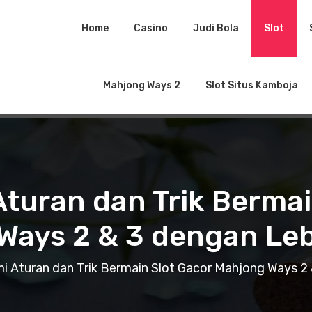
Home
Casino
Judi Bola
Slot
Mahjong Ways 2
Slot Situs Kamboja
uran dan Trik Bermai
Ways 2 & 3 dengan Le
 Aturan dan Trik Bermain Slot Gacor Mahjong Ways 2