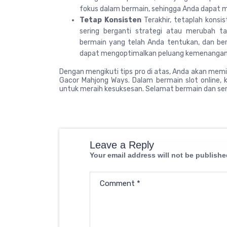
fokus dalam bermain, sehingga Anda dapat 
Tetap Konsisten
Terakhir, tetaplah konsi
sering berganti strategi atau merubah ta
bermain yang telah Anda tentukan, dan ber
dapat mengoptimalkan peluang kemenangan
Dengan mengikuti tips pro di atas, Anda akan memi
Gacor Mahjong Ways. Dalam bermain slot online, 
untuk meraih kesuksesan. Selamat bermain dan sem
Leave a Reply
Your email address will not be publishe
Comment
*