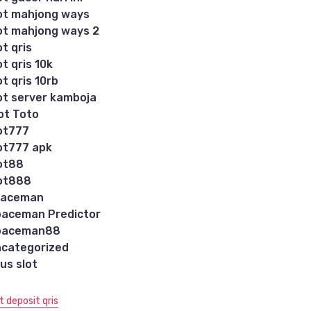
ot mahjong ways
ot mahjong ways 2
ot qris
ot qris 10k
ot qris 10rb
ot server kamboja
ot Toto
ot777
ot777 apk
ot88
ot888
paceman
aceman Predictor
paceman88
categorized
us slot
t deposit qris