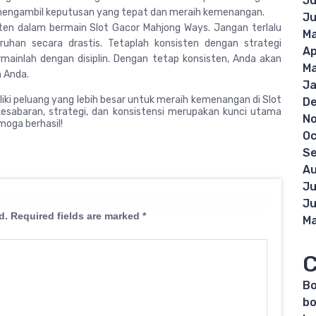
Ju
mengambil keputusan yang tepat dan meraih kemenangan.
Ju
sten dalam bermain Slot Gacor Mahjong Ways. Jangan terlalu
Ma
ruhan secara drastis. Tetaplah konsisten dengan strategi
Ap
mainlah dengan disiplin. Dengan tetap konsisten, Anda akan
Ma
 Anda.
Ja
liki peluang yang lebih besar untuk meraih kemenangan di Slot
D
kesabaran, strategi, dan konsistensi merupakan kunci utama
N
oga berhasil!
Oc
S
Au
Ju
Ju
d.
Required fields are marked
*
Ma
C
B
bo