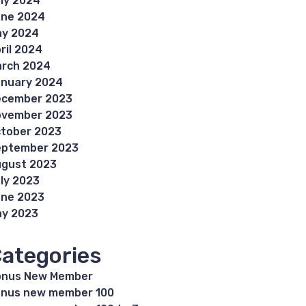
ly 2024
ne 2024
y 2024
ril 2024
rch 2024
nuary 2024
ecember 2023
ovember 2023
tober 2023
eptember 2023
gust 2023
ly 2023
ne 2023
y 2023
ategories
onus New Member
nus new member 100