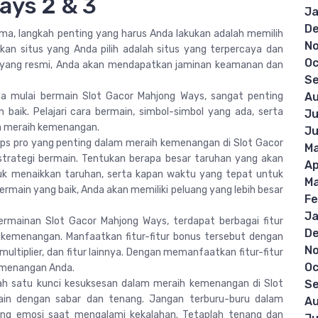
ays 2 & 3
Ja
D
, langkah penting yang harus Anda lakukan adalah memilih
N
ikan situs yang Anda pilih adalah situs yang terpercaya dan
Oc
tus yang resmi, Anda akan mendapatkan jaminan keamanan dan
S
 mulai bermain Slot Gacor Mahjong Ways, sangat penting
Au
aik. Pelajari cara bermain, simbol-simbol yang ada, serta
Ju
a meraih kemenangan.
Ju
ips pro yang penting dalam meraih kemenangan di Slot Gacor
Ma
rategi bermain. Tentukan berapa besar taruhan yang akan
Ap
k menaikkan taruhan, serta kapan waktu yang tepat untuk
Ma
ermain yang baik, Anda akan memiliki peluang yang lebih besar
Fe
Ja
rmainan Slot Gacor Mahjong Ways, terdapat berbagai fitur
D
emenangan. Manfaatkan fitur-fitur bonus tersebut dengan
N
r multiplier, dan fitur lainnya. Dengan memanfaatkan fitur-fitur
Oc
emenangan Anda.
h satu kunci kesuksesan dalam meraih kemenangan di Slot
S
in dengan sabar dan tenang. Jangan terburu-buru dalam
Au
ing emosi saat mengalami kekalahan. Tetaplah tenang dan