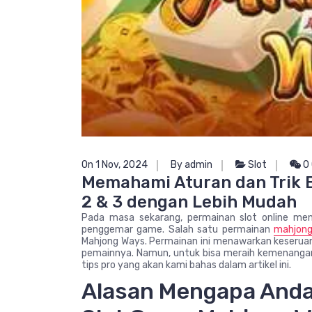
On 1 Nov, 2024
By admin
Slot
0
Memahami Aturan dan Trik 
2 & 3 dengan Lebih Mudah
Pada masa sekarang, permainan slot online menj
penggemar game. Salah satu permainan
mahjon
Mahjong Ways. Permainan ini menawarkan keserua
pemainnya. Namun, untuk bisa meraih kemenangan 
tips pro yang akan kami bahas dalam artikel ini.
Alasan Mengapa Anda 