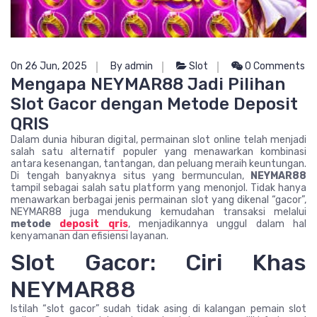
On 26 Jun, 2025
By admin
Slot
0 Comments
Mengapa NEYMAR88 Jadi Pilihan
Slot Gacor dengan Metode Deposit
QRIS
Dalam dunia hiburan digital, permainan slot online telah menjadi
salah satu alternatif populer yang menawarkan kombinasi
antara kesenangan, tantangan, dan peluang meraih keuntungan.
Di tengah banyaknya situs yang bermunculan,
NEYMAR88
tampil sebagai salah satu platform yang menonjol. Tidak hanya
menawarkan berbagai jenis permainan slot yang dikenal “gacor”,
NEYMAR88 juga mendukung kemudahan transaksi melalui
metode
deposit qris
, menjadikannya unggul dalam hal
kenyamanan dan efisiensi layanan.
Slot Gacor: Ciri Khas
NEYMAR88
Istilah “slot gacor” sudah tidak asing di kalangan pemain slot