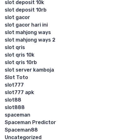
slot deposit 10k
slot deposit 10rb
slot gacor
slot gacor hari ini
slot mahjong ways
slot mahjong ways 2
slot qris
slot qris 10k
slot qris 10rb
slot server kamboja
Slot Toto
slot777
slot777 apk
slot88
slot888
spaceman
Spaceman Predictor
Spaceman88
Uncategorized