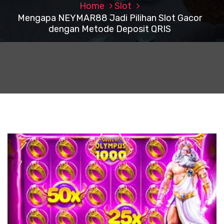
Home
Slot
Mengapa NEYMAR88 Jadi Pilihan Slot Gacor
dengan Metode Deposit QRIS