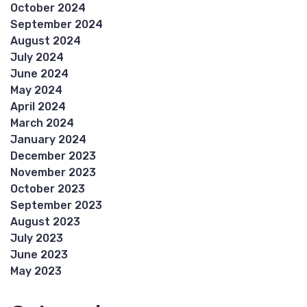
October 2024
September 2024
August 2024
July 2024
June 2024
May 2024
April 2024
March 2024
January 2024
December 2023
November 2023
October 2023
September 2023
August 2023
July 2023
June 2023
May 2023