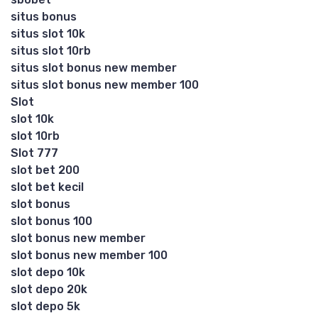
situs bonus
situs slot 10k
situs slot 10rb
situs slot bonus new member
situs slot bonus new member 100
Slot
slot 10k
slot 10rb
Slot 777
slot bet 200
slot bet kecil
slot bonus
slot bonus 100
slot bonus new member
slot bonus new member 100
slot depo 10k
slot depo 20k
slot depo 5k