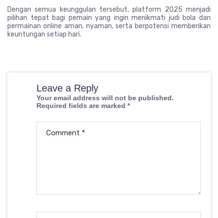
Dengan semua keunggulan tersebut, platform 2025 menjadi
pilihan tepat bagi pemain yang ingin menikmati judi bola dan
permainan online aman, nyaman, serta berpotensi memberikan
keuntungan setiap hari.
Leave a Reply
Your email address will not be published.
Required fields are marked
*
Comment
*