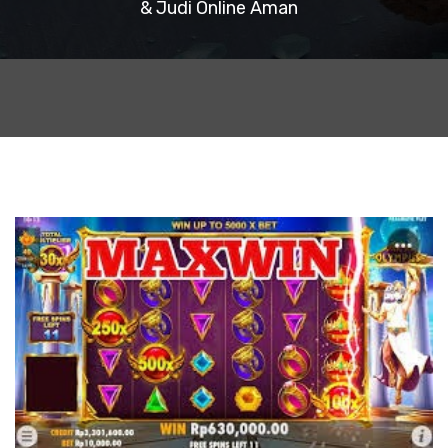
& Judi Online Aman