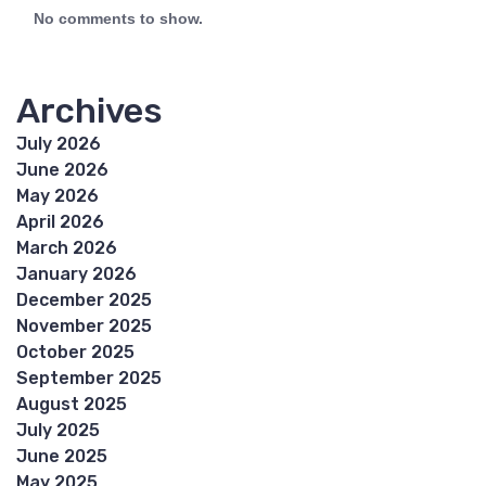
No comments to show.
Archives
July 2026
June 2026
May 2026
April 2026
March 2026
January 2026
December 2025
November 2025
October 2025
September 2025
August 2025
July 2025
June 2025
May 2025