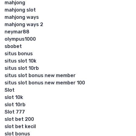
mahjong
mahjong slot
mahjong ways
mahjong ways 2
neymar88
olympus1000
sbobet
situs bonus
situs slot 10k
situs slot 10rb
situs slot bonus new member
situs slot bonus new member 100
Slot
slot 10k
slot 10rb
Slot 777
slot bet 200
slot bet kecil
slot bonus