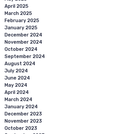
April 2025
March 2025
February 2025
January 2025
December 2024
November 2024
October 2024
September 2024
August 2024
July 2024
June 2024
May 2024
April 2024
March 2024
January 2024
December 2023
November 2023
October 2023