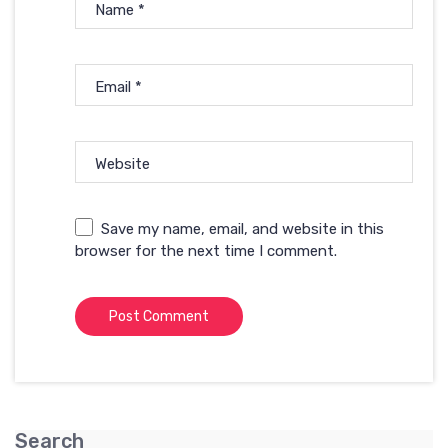
Name
*
Email
*
Website
Save my name, email, and website in this
browser for the next time I comment.
Search