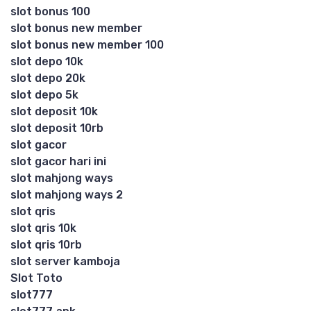
slot bonus 100
slot bonus new member
slot bonus new member 100
slot depo 10k
slot depo 20k
slot depo 5k
slot deposit 10k
slot deposit 10rb
slot gacor
slot gacor hari ini
slot mahjong ways
slot mahjong ways 2
slot qris
slot qris 10k
slot qris 10rb
slot server kamboja
Slot Toto
slot777