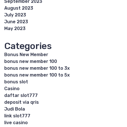
September 2023
August 2023
July 2023
June 2023
May 2023
Categories
Bonus New Member
bonus new member 100
bonus new member 100 to 3x
bonus new member 100 to 5x
bonus slot
Casino
daftar slot777
deposit via qris
Judi Bola
link slot777
live casino