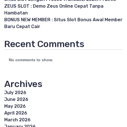
ZEUS SLOT : Demo Zeus Online Cepat Tanpa
Hambatan
BONUS NEW MEMBER : Situs Slot Bonus Awal Member
Baru Cepat Cair
Recent Comments
No comments to show.
Archives
July 2026
June 2026
May 2026
April 2026
March 2026
January 2026