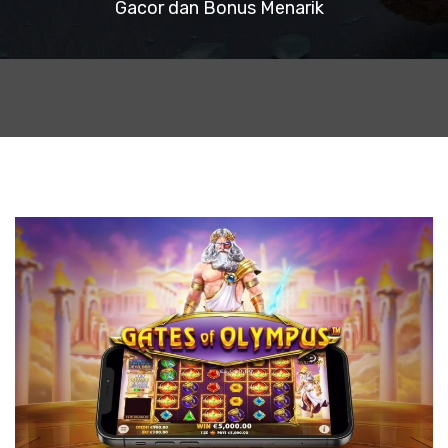
Gacor dan Bonus Menarik