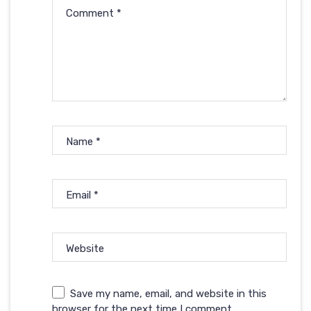
Comment
*
Name
*
Email
*
Website
Save my name, email, and website in this
browser for the next time I comment.