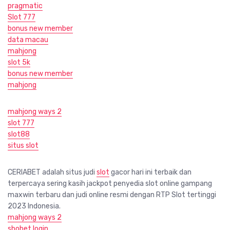
pragmatic
Slot 777
bonus new member
data macau
mahjong
slot 5k
bonus new member
mahjong
mahjong ways 2
slot 777
slot88
situs slot
CERIABET adalah situs judi
slot
gacor hari ini terbaik dan
terpercaya sering kasih jackpot penyedia slot online gampang
maxwin terbaru dan judi online resmi dengan RTP Slot tertinggi
2023 Indonesia.
mahjong ways 2
sbobet login