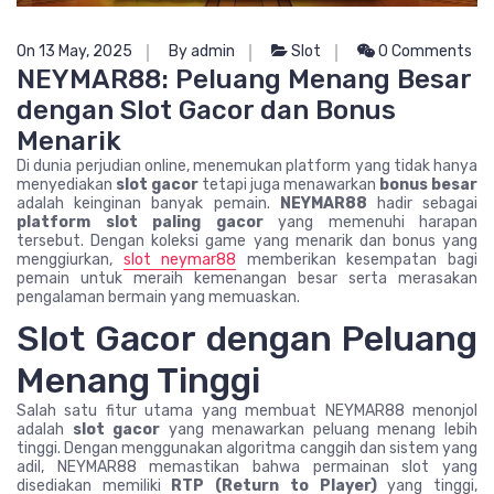
On 13 May, 2025
By admin
Slot
0 Comments
NEYMAR88: Peluang Menang Besar
dengan Slot Gacor dan Bonus
Menarik
Di dunia perjudian online, menemukan platform yang tidak hanya
menyediakan
slot gacor
tetapi juga menawarkan
bonus besar
adalah keinginan banyak pemain.
NEYMAR88
hadir sebagai
platform slot paling gacor
yang memenuhi harapan
tersebut. Dengan koleksi game yang menarik dan bonus yang
menggiurkan,
slot neymar88
memberikan kesempatan bagi
pemain untuk meraih kemenangan besar serta merasakan
pengalaman bermain yang memuaskan.
Slot Gacor dengan Peluang
Menang Tinggi
Salah satu fitur utama yang membuat NEYMAR88 menonjol
adalah
slot gacor
yang menawarkan peluang menang lebih
tinggi. Dengan menggunakan algoritma canggih dan sistem yang
adil, NEYMAR88 memastikan bahwa permainan slot yang
disediakan memiliki
RTP (Return to Player)
yang tinggi,