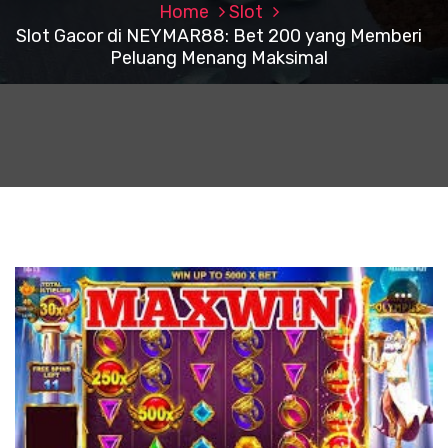
Home
Slot
Slot Gacor di NEYMAR88: Bet 200 yang Memberi
Peluang Menang Maksimal