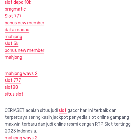
slot depo 10k
pragmatic
Slot 777
bonus new member
data macau
mahjong
slot 5k
bonus new member
mahjong
mahjong ways 2
slot 777
slot88
situs slot
CERIABET adalah situs judi
slot
gacor hari ini terbaik dan
terpercaya sering kasih jackpot penyedia slot online gampang
maxwin terbaru dan judi online resmi dengan RTP Slot tertinggi
2023 Indonesia.
mahjong ways 2