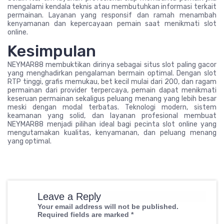
mengalami kendala teknis atau membutuhkan informasi terkait
permainan. Layanan yang responsif dan ramah menambah
kenyamanan dan kepercayaan pemain saat menikmati slot
online.
Kesimpulan
NEYMAR88 membuktikan dirinya sebagai situs slot paling gacor
yang menghadirkan pengalaman bermain optimal. Dengan slot
RTP tinggi, grafis memukau, bet kecil mulai dari 200, dan ragam
permainan dari provider terpercaya, pemain dapat menikmati
keseruan permainan sekaligus peluang menang yang lebih besar
meski dengan modal terbatas. Teknologi modern, sistem
keamanan yang solid, dan layanan profesional membuat
NEYMAR88 menjadi pilihan ideal bagi pecinta slot online yang
mengutamakan kualitas, kenyamanan, dan peluang menang
yang optimal.
Leave a Reply
Your email address will not be published.
Required fields are marked
*