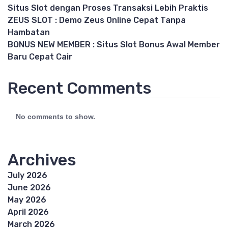
Situs Slot dengan Proses Transaksi Lebih Praktis
ZEUS SLOT : Demo Zeus Online Cepat Tanpa
Hambatan
BONUS NEW MEMBER : Situs Slot Bonus Awal Member
Baru Cepat Cair
Recent Comments
No comments to show.
Archives
July 2026
June 2026
May 2026
April 2026
March 2026