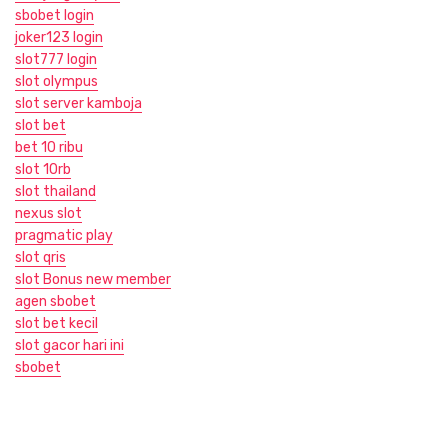
sbobet login
joker123 login
slot777 login
slot olympus
slot server kamboja
slot bet
bet 10 ribu
slot 10rb
slot thailand
nexus slot
pragmatic play
slot qris
slot Bonus new member
agen sbobet
slot bet kecil
slot gacor hari ini
sbobet