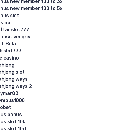
nus new member 100 to 3x
nus new member 100 to 5x
nus slot
sino
ftar slot777
posit via qris
di Bola
nk slot777
ve casino
ahjong
hjong slot
hjong ways
hjong ways 2
eymar88
ympus1000
obet
tus bonus
tus slot 10k
tus slot 10rb