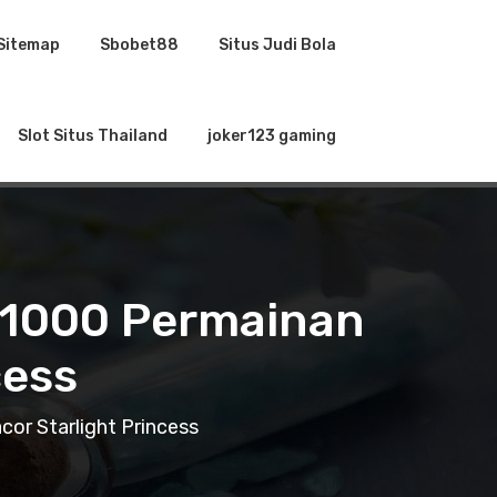
Sitemap
Sbobet88
Situs Judi Bola
Slot Situs Thailand
joker123 gaming
 1000 Permainan
cess
or Starlight Princess