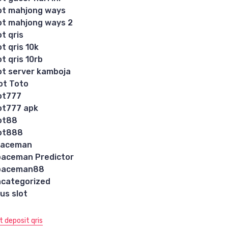
ot mahjong ways
ot mahjong ways 2
ot qris
ot qris 10k
ot qris 10rb
ot server kamboja
ot Toto
ot777
ot777 apk
ot88
ot888
paceman
aceman Predictor
paceman88
categorized
us slot
t deposit qris