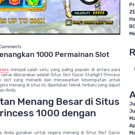
Pr
ZE
H
BO
Me
 Comments
R
menangkan 1000 Permainan Slot
ncess
menjadi salah satu yang paling populer di antara para
 ramai dibicarakan adalah Situs Slot Gacor Starlight Princess
an slot yang menarik dan menawarkan kesempatan untuk
ra menang di situs ini, diperlukan teknik terbaru yang dapat
an Anda.
A
an Menang Besar di Situs
Ju
 Princess 1000 dengan
Ju
Ma
Ap
Ma
isa Anda gunakan untuk segera menang di Situs Slot Gacor