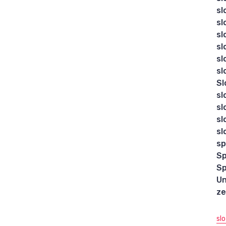
sl
sl
sl
sl
sl
sl
Sl
sl
sl
sl
sl
s
Sp
S
Un
ze
slo