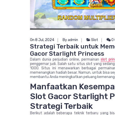
On 8 Jul, 2024
By admin
Slot
0
Strategi Terbaik untuk Me
Gacor Starlight Princess
Dalam dunia perjudian online, permainan
slot pri
penggemar judi. Salah satu situs slot yang sedang
1000. Situs ini menawarkan berbagai permain
memenangkan hadiah besar. Namun, untuk bisa sege
membantu Anda meningkatkan peluang kemenang
Manfaatkan Kesempat
Slot Gacor Starlight
Strategi Terbaik
Berikut adalah beberapa teknik terbaru yang b