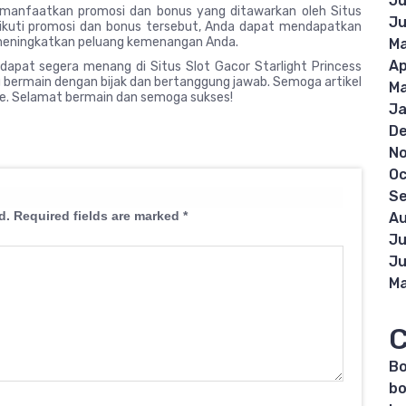
Ju
manfaatkan promosi dan bonus yang ditawarkan oleh Situs
Ju
gikuti promosi dan bonus tersebut, Anda dapat mendapatkan
meningkatkan peluang kemenangan Anda.
Ma
Ap
dapat segera menang di Situs Slot Gacor Starlight Princess
lu bermain dengan bijak dan bertanggung jawab. Semoga artikel
Ma
ine. Selamat bermain dan semoga sukses!
Ja
D
N
Oc
S
d.
Required fields are marked
*
Au
Ju
Ju
Ma
C
B
bo