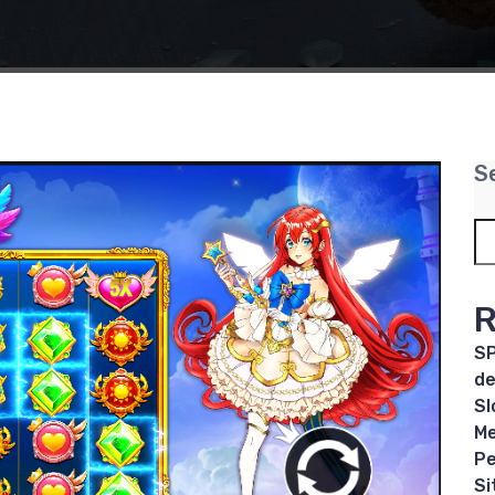
S
R
SP
de
Sl
Me
P
Si