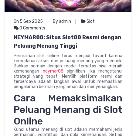
On 5 Sep 2025
By admin
Slot
0 Comments
NEYMAR88: Situs Slot88 Resmi dengan
Peluang Menang Tinggi
Permainan slot online terus menjadi favorit karena
kemudahan akses dan peluang menang yang menarik.
Bahkan pemain dengan modal terbatas bisa meraih
kemenangan
neymar88
signifikan jika mengetahui
strategi yang tepat. Memilih platform resmi dan
terpercaya adalah langkah awal untuk memastikan
pengalaman bermain yang aman dan menyenangkan.
Cara Memaksimalkan
Peluang Menang di Slot
Online
Kunci utama menang di slot adalah memahami jenis
permainan, volatilitas, dan pola kemenangan. Setiap