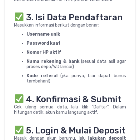
3. Isi Data Pendaftaran
Masukkan informasi berikut dengan benar:
Username unik
Password kuat
Nomor HP aktif
Nama rekening & bank
(sesuai data asli agar
proses depo/WD lancar)
Kode referal
(jika punya, biar dapat bonus
tambahan!)
4. Konfirmasi & Submit
Cek ulang semua data, lalu klik “Daftar”. Dalam
hitungan detik, akun kamu langsung aktif.
5. Login & Mulai Deposit
Masuk dengan akun barumu, lalu
lakukan deposit