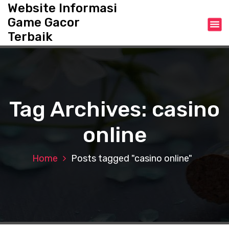
S
Website Informasi
k
Game Gacor
i
Terbaik
p
t
o
c
o
n
Tag Archives: casino
t
e
online
n
t
Home
Posts tagged "casino online"