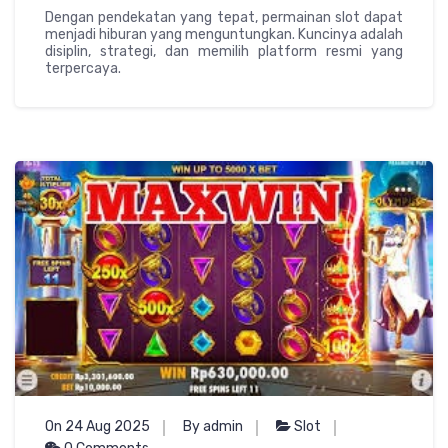
Dengan pendekatan yang tepat, permainan slot dapat
menjadi hiburan yang menguntungkan. Kuncinya adalah
disiplin, strategi, dan memilih platform resmi yang
terpercaya.
On 24 Aug 2025
By admin
Slot