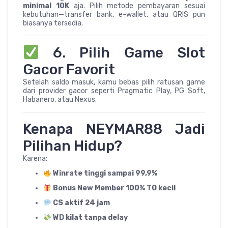
minimal 10K
aja. Pilih metode pembayaran sesuai
kebutuhan—transfer bank, e-wallet, atau QRIS pun
biasanya tersedia.
6. Pilih Game Slot
Gacor Favorit
Setelah saldo masuk, kamu bebas pilih ratusan game
dari provider gacor seperti Pragmatic Play, PG Soft,
Habanero, atau Nexus.
Kenapa NEYMAR88 Jadi
Pilihan Hidup?
Karena:
Winrate tinggi sampai 99,9%
Bonus New Member 100% TO kecil
CS aktif 24 jam
WD kilat tanpa delay