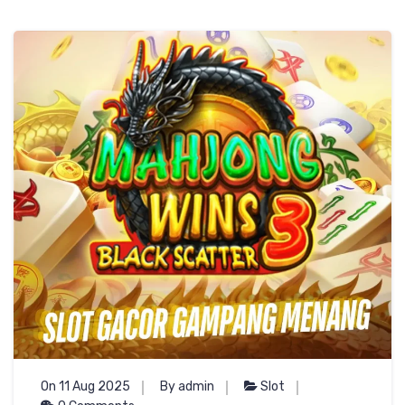
On 11 Aug 2025
By admin
Slot