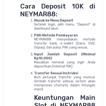
Cara Deposit 10K di
NEYMAR88:
Masuk ke Menu Deposit
Setelah login, pilih menu “Deposit” di
dashboard akun.
Pilih Metode Pembayaran
NEYMAR88 menyediakan metode
transfer bank, e-wallet (Dana, OVO,
Gopay), dan pulsa. Pilih yang sesuai.
Input Jumlah Deposit (Minimal
Rp10.000)
Masukkan nominal yang ingin Anda
depositkan (minimal 10K).
Transfer Sesuai Instruksi
Ikuti petunjuk transfer yang muncul.
Setelah transfer selesai, sistem akan
memproses otomatis dalam hitungan
menit.
Keuntungan Main
Slot di NEYMAR88