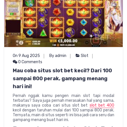
On 9 Aug 2025
By admin
Slot
0 Comments
Mau coba situs slot bet kecil? Dari 100
sampai 800 perak, gampang menang
hari ini!
Pernah nggak kamu pengen main slot tapi modal
terbatas? Saya juga pernah merasakan hal yang sama,
makanya saya coba cari situs slot bet
slot bet 400
kecil dengan taruhan mulai dari 100 sampai 800 perak.
Ternyata, main di situs seperti ini bisa jadi cara seru dan
gampang menang buat hari ini.