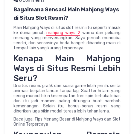
0 Comments
Bagaimana Sensasi Main Mahjong Ways
di Situs Slot Resmi?
Main Mahjong Ways di situs slot resmi itu seperti masuk
ke dunia penuh
mahjong ways 2
warna dan peluang
menang yang menyenangkan. Saya pernah mencoba
sendiri, dan sensasinya beda banget dibanding main di
tempat lain yang kurang terpercaya.
Kenapa Main Mahjong
Ways di Situs Resmi Lebih
Seru?
Di situs resmi, grafik dan suara game lebih jernih, serta
animasi berjalan lancar tanpa lag. Scatter hitam yang
sering muncul bikin kesempatan free spin terbuka lebar,
dan itu jadi momen paling ditunggu buat nambah
kemenangan. Selain itu, bonus-bonus resmi yang
diberikan juga bikin modal terasa lebih tahan lama.
Baca juga: Tips Menang Besar di Mahjong Ways dan Slot
Online Terpercaya