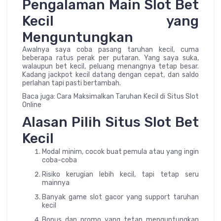
Pengalaman Main Slot Bet
Kecil yang
Menguntungkan
Awalnya saya coba pasang taruhan kecil, cuma
beberapa ratus perak per putaran. Yang saya suka,
walaupun bet kecil, peluang menangnya tetap besar.
Kadang jackpot kecil datang dengan cepat, dan saldo
perlahan tapi pasti bertambah.
Baca juga: Cara Maksimalkan Taruhan Kecil di Situs Slot
Online
Alasan Pilih Situs Slot Bet
Kecil
Modal minim, cocok buat pemula atau yang ingin
coba-coba
Risiko kerugian lebih kecil, tapi tetap seru
mainnya
Banyak game slot gacor yang support taruhan
kecil
Bonus dan promo yang tetap menguntungkan